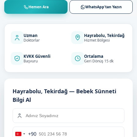
Hemen Ara
WhatsApp'tan Yazın
Uzman
Hayrabolu, Tekirdağ
Doktorlar
Hizmet Bölgesi
KVKK Güvenli
Ortalama
Başvuru
Geri Dönüş 15 dk
Hayrabolu, Tekirdağ — Bebek Sünneti
Bilgi Al
+90
Turkey