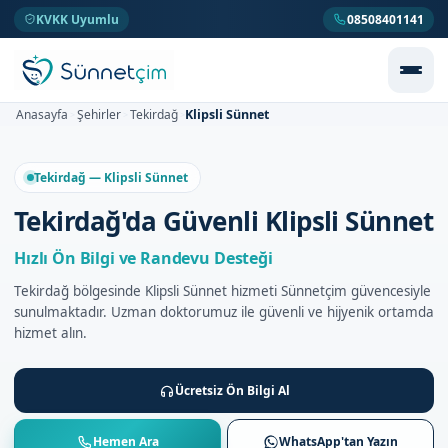
KVKK Uyumlu
08508401141
Klipsli Sünnet
Anasayfa
Şehirler
Tekirdağ
>
>
>
Tekirdağ — Klipsli Sünnet
Tekirdağ'da Güvenli Klipsli Sünnet
Hızlı Ön Bilgi ve Randevu Desteği
Tekirdağ bölgesinde Klipsli Sünnet hizmeti Sünnetçim güvencesiyle
sunulmaktadır. Uzman doktorumuz ile güvenli ve hijyenik ortamda
hizmet alın.
Ücretsiz Ön Bilgi Al
Hemen Ara
WhatsApp'tan Yazın