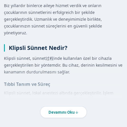
Biz yıllardır binlerce aileye hizmet verdik ve onların
çocuklarının sünnetlerini erfolgreich bir şekilde
gerçekleştirdik. Uzmanlık ve deneyimimizle birlikte,
çocuklarınızın sünnet süreçlerini en güvenli şekilde
yönetiyoruz.
Klipsli Sünnet Nedir?
Klipsli sünnet, sünnet过程inde kullanılan özel bir cihazla
gerçekleştirilen bir yöntemdir. Bu cihaz, derinin kesilmesini ve
kanamanın durdurulmasını sağlar.
Tıbbi Tanım ve Süreç
Klipsli sünnet, lokal anestezi altında gerçekleştirilir. İşlem
sırasında, özel bir cihaz kullanılarak deri kesilir ve kanama
durdurulur. Bu yöntem, diğer sünnet yöntemlerine göre daha
Devamını Oku
az kanama ve daha hızlı iyileşme sağlar.
Diğer Yöntemlerle Karşılaştırma