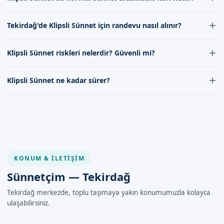
Klipsli Sünnet ile normal sünnet arasındaki fark, klipsli sünnette
Tekirdağ'de Klipsli Sünnet için randevu nasıl alınır?
dikişsiz bir yöntem tercih edilmesidir. Bu da iyileşme süresini
hızlandırır.
Tekirdağ'da Klipsli Sünnet için randevu almak isteyenler randevu
Klipsli Sünnet riskleri nelerdir? Güvenli mi?
formumuz aracılığıyla bize ulaşabilirler.
Klipsli Sünnet işleminde riskler minimumdur. Uzman ekibimiz
Klipsli Sünnet ne kadar sürer?
tarafından yapılan işlemler güvenilebilir ve güvenlidir.
Klipsli Sünnet işleminin süresi genellikle kısa sürer. İşlem yaklaşık
10-15 dakika sürer.
KONUM & İLETIŞIM
Sünnetçim — Tekirdağ
Tekirdağ merkezde, toplu taşımaya yakın konumumuzla kolayca
ulaşabilirsiniz.