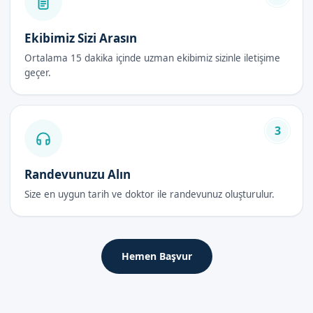
Daha konforlu işlem
Ekibimiz Sizi Arasın
Klipsli Sünnet Fiyatları 2026
Ortalama 15 dakika içinde uzman ekibimiz sizinle iletişime
Klipsli sünnet fiyatları, hizmetin kalitesine ve uzmanlığa göre
geçer.
değişebilir. Sünnetçim olarak, en उचit fiyatlarla en iyi hizmeti
sunmayı amaçlıyoruz.
3
Klipsli Sünnet Sonrası Bakım Rehberi
Randevunuzu Alın
İlk 48 Saat
Size en uygun tarih ve doktor ile randevunuz oluşturulur.
İşlem sonrasında, çocuğunuzu düzenli olarak kontrol etmeniz
önemlidir. İlk 48 saat içerisinde, çocuğunuzu takip edip,
necessary önlemleri almanız gerekir.
Hemen Başvur
İyileşme Süreci
İyileşme süreci, çocuğun yaşına ve genel sağlık durumuna
göre değişebilir. Ortalama olarak, 7-10 gün içerisinde iyileşme