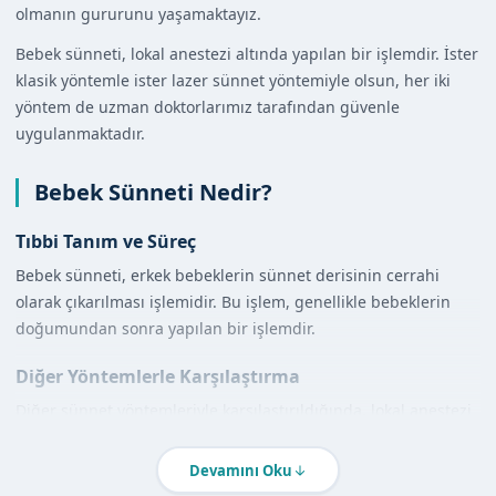
olmanın gururunu yaşamaktayız.
Bebek sünneti, lokal anestezi altında yapılan bir işlemdir. İster
klasik yöntemle ister lazer sünnet yöntemiyle olsun, her iki
yöntem de uzman doktorlarımız tarafından güvenle
uygulanmaktadır.
Bebek Sünneti Nedir?
Tıbbi Tanım ve Süreç
Bebek sünneti, erkek bebeklerin sünnet derisinin cerrahi
olarak çıkarılması işlemidir. Bu işlem, genellikle bebeklerin
doğumundan sonra yapılan bir işlemdir.
Diğer Yöntemlerle Karşılaştırma
Diğer sünnet yöntemleriyle karşılaştırıldığında, lokal anestezi
altında yapılan sünnet işleminin daha az riskli olduğu
görülmektedir. Uzman doktorlarımız, her iki yöntemi de
Devamını Oku
güvenle uygulamaktadır.