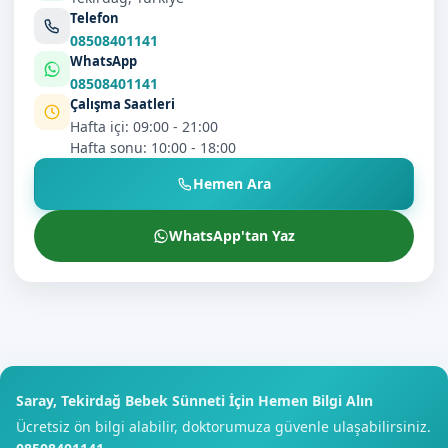
Telefon
08508401141
WhatsApp
08508401141
Çalışma Saatleri
Hafta içi: 09:00 - 21:00
Hafta sonu: 10:00 - 18:00
Hemen Ara
WhatsApp'tan Yaz
Saray, Tekirdağ Bebek Sünneti İçin Hemen Bilgi Alın
Ücretsiz ön bilgi alabilir, doktorumuza güvenle ulaşabilirsiniz.