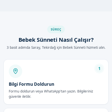
Tekirdağ Saray'de Bebek Sünneti Nasıl
Yapılır?
Tekirdağ Saray'de bebek sünneti, uzman doktorlarımız
SÜREÇ
tarafından yapılmaktadır. İşlem, lokal anestezi altında
Bebek Sünneti Nasıl Çalışır?
yapılmaktadır. Bebek sünneti işlemi, yaklaşık 15-30 dakika
sürmektedir.
3 basit adımda Saray, Tekirdağ için Bebek Sünneti hizmeti alın.
İşlem sırasında, bebeklerin rahat ve güvende olması için
gerekli tüm önlemler alınmaktadır. Bebek sünneti之后,
bebeklerin iyileşme süreci de uzman doktorlarımız tarafından
1
takip edilmektedir.
Bilgi Formu Doldurun
Bebek Sünneti Avantajları
Formu doldurun veya WhatsApp'tan yazın. Bilgileriniz
İyileşme süreci kısadır.
güvenle iletilir.
Diğer sünnet yöntemlerine göre daha az risklidir.
Bebeklerin sağlığı için önemlidir.