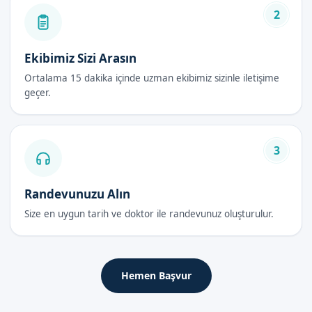
Uzman doktorlarımız tarafından yapılmaktadır.
2
Bebek Sünneti Fiyatları 2026
Ekibimiz Sizi Arasın
Bebek sünneti fiyatları, 2026 yılında da ekibimiz tarafından
Ortalama 15 dakika içinde uzman ekibimiz sizinle iletişime
uygun şekilde belirlenmiştir. Fiyatlar, işlemin türüne ve uzman
geçer.
doktorlarımızın deneyimine göre değişmektedir.
Bebek Sünneti Sonrası Bakım Rehberi
3
İlk 48 Saat
İlk 48 saat, bebek sünneti之后 en önemli süredir. Bu süre
Randevunuzu Alın
zarfında, bebeklerin iyileşme süreci uzman doktorlarımız
Size en uygun tarih ve doktor ile randevunuz oluşturulur.
tarafından takip edilmektedir.
İyileşme Süreci
Hemen Başvur
İyileşme süreci, bebek sünneti之后 birkaç gün sürebilir. Bu
süre zarfında, bebeklerin rahat ve güvende olması için gerekli
tüm önlemler alınmalıdır.