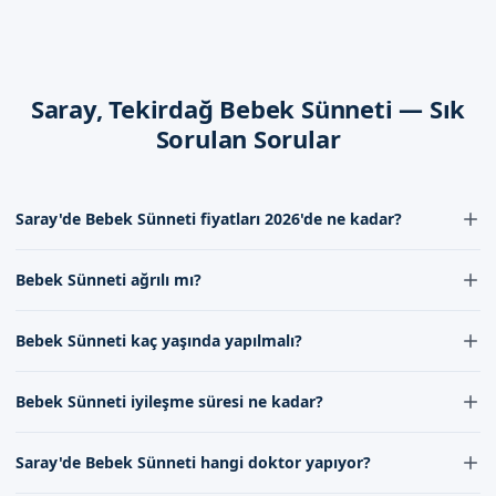
Dikkat Edilmesi Gerekenler
Bebek sünneti之后, bebeklerin hijyenine dikkat edilmesi
Saray, Tekirdağ Bebek Sünneti — Sık
gerekmektedir. Bebeklerin sünnet bölgesinin temiz tutulması,
iyileşme sürecini hızlandırmaktadır.
Sorulan Sorular
Tekirdağ Saray'de Sizi Bekliyoruz
Saray'de Bebek Sünneti fiyatları 2026'de ne kadar?
Randevu formumuzdan bize ulaşabilirsiniz. İletişim
kanallarımız aracılığıyla, uzman doktorlarımızla
Saray'de Bebek Sünneti fiyatları 2026 yılında uzman kadromuzun
Bebek Sünneti ağrılı mı?
tecrübesi ve kullanılan malzemelerin kalitesi dikkate alınarak
görüşebilirsiniz. Sünnetçim olarak, sizleri bekliyoruz.
belirlenir. Fiyatlar hakkında detaylı bilgi için iletişimimizle
Bebek Sünneti sırasında ağrı hissi minimuma indirilmeye çalışılır.
görüşebilirsiniz.
Bebek Sünneti kaç yaşında yapılmalı?
Bebeklerin ağrı hissi azaltmak için uzman kadromuz tarafından
gereken önlemler alınır ve ağrı kesici uygulamalar yapılır.
Bebek Sünneti genellikle 7-10 gün ila 1-2 yaş arasındaki
Bebek Sünneti iyileşme süresi ne kadar?
bebeklerde yapılır. Ancak bu süre doktorumuzun
değerlendirmesine göre değişebilir.
Bebek Sünneti sonrası iyileşme süreci genellikle 7-10 gün sürer.
Saray'de Bebek Sünneti hangi doktor yapıyor?
Ancak bu süre bebeğin genel sağlığı ve bakımına bağlı olarak
değişebilir.