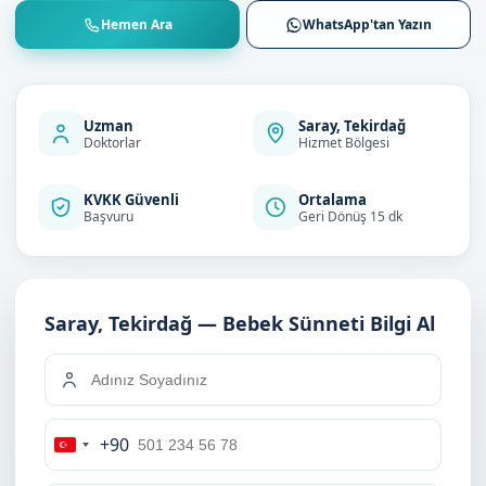
Hemen Ara
WhatsApp'tan Yazın
Uzman
Saray, Tekirdağ
Doktorlar
Hizmet Bölgesi
KVKK Güvenli
Ortalama
Başvuru
Geri Dönüş 15 dk
Saray, Tekirdağ — Bebek Sünneti Bilgi Al
+90
Turkey
+90