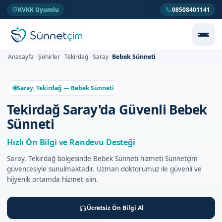
KVKK Uyumlu
08508401141
Bebek Sünneti
Anasayfa
Şehirler
Tekirdağ
Saray
>
>
>
>
Saray, Tekirdağ — Bebek Sünneti
Tekirdağ Saray'da Güvenli Bebek
Sünneti
Hızlı Ön Bilgi ve Randevu Desteği
Saray, Tekirdağ bölgesinde Bebek Sünneti hizmeti Sünnetçim
güvencesiyle sunulmaktadır. Uzman doktorumuz ile güvenli ve
hijyenik ortamda hizmet alın.
Ücretsiz Ön Bilgi Al