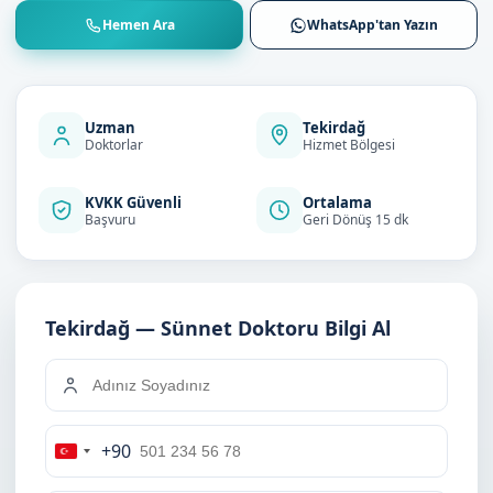
Hemen Ara
WhatsApp'tan Yazın
Uzman
Tekirdağ
Doktorlar
Hizmet Bölgesi
KVKK Güvenli
Ortalama
Başvuru
Geri Dönüş 15 dk
Tekirdağ — Sünnet Doktoru Bilgi Al
+90
Turkey
+90