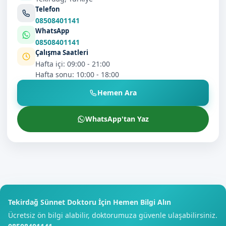
Telefon
08508401141
WhatsApp
08508401141
Çalışma Saatleri
Hafta içi: 09:00 - 21:00
Hafta sonu: 10:00 - 18:00
Hemen Ara
WhatsApp'tan Yaz
Tekirdağ Sünnet Doktoru İçin Hemen Bilgi Alın
Ücretsiz ön bilgi alabilir, doktorumuza güvenle ulaşabilirsiniz.