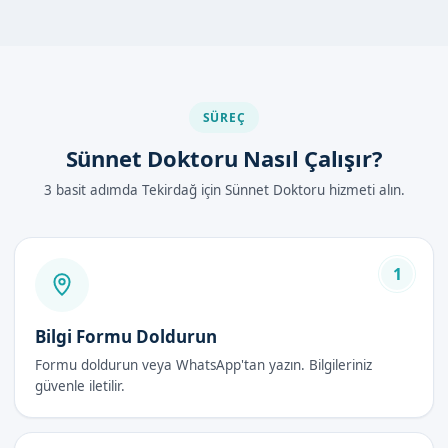
Diğer Yöntemlerle Karşılaştırma
Sünnet doktoru hizmeti, diğer sünnet yöntemlerine göre daha
güvenli ve hijyeniktir. Uzman doktorumuz ve ekibimizle
birlikte, en uygun yöntemi belirleyerek işlem
SÜREÇ
gerçekleştiriyoruz.
Sünnet Doktoru Nasıl Çalışır?
Tekirdağ'de Sünnet Doktoru Nasıl
3 basit adımda Tekirdağ için Sünnet Doktoru hizmeti alın.
Yapılır?
Tekirdağ'de sünnet doktoru hizmeti almak için öncelikle
randevu almanız gerekir. Randevu aldıktan sonra, uzman
1
doktorumuz ve ekibimizle birlikte sünnet işleminin tüm
aşamalarını anlatıyoruz.
Bilgi Formu Doldurun
İşlem günü, lokal anestezi altında sünnet işlemi
Formu doldurun veya WhatsApp'tan yazın. Bilgileriniz
gerçekleştiriliyor. İşlem sonrasında, sünnet bakımı ve iyileşme
güvenle iletilir.
süreci hakkında aileleri bilgilendiriyoruz.