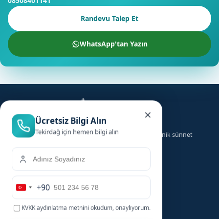
08508401141
Randevu Talep Et
WhatsApp'tan Yazın
×
Ücretsiz Bilgi Alın
Tekirdağ için hemen bilgi alın
Türkiye genelinde ailelere güvenilir, hızlı ve hijyenik sünnet
hizmeti sunuyoruz.
+90
Hizmetler
Hızlı Linkler
Turkey
+90
KVKK aydınlatma metnini
okudum, onaylıyorum.
Bebek Sünneti
Anasayfa
Çocuk Sünneti
Şehirler
Beni Arayın