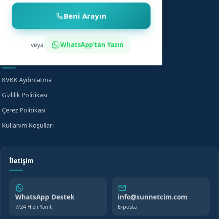
Sünnet Sonrası Bakım
Nasıl Çalışır?
Fiyat Bilgisi
Bilgi Merkezi
WhatsApp'tan Yazın
veya
Evde Sünnet
SSS
Yasal
KVKK Aydınlatma
Gizlilik Politikası
Çerez Politikası
Kullanım Koşulları
İletişim
WhatsApp Destek
info@sunnetcim.com
7/24 Hızlı Yanıt
E-posta