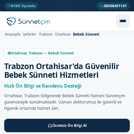
KVKK Uyumlu
08508401141
Bebek Sünneti
Anasayfa
Şehirler
Trabzon
Ortahisar
>
>
>
>
Ortahisar, Trabzon — Bebek Sünneti
Trabzon Ortahisar'da Güvenilir
Bebek Sünneti Hizmetleri
Hızlı Ön Bilgi ve Randevu Desteği
Ortahisar, Trabzon bölgesinde Bebek Sünneti hizmeti Sünnetçim
güvencesiyle sunulmaktadır. Uzman doktorumuz ile güvenli ve
hijyenik ortamda hizmet alın.
Ücretsiz Ön Bilgi Al