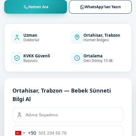
Hemen Ara
WhatsApp'tan Yazın
Uzman
Ortahisar, Trabzon
Doktorlar
Hizmet Bölgesi
KVKK Güvenli
Ortalama
Başvuru
Geri Dönüş 15 dk
Ortahisar, Trabzon — Bebek Sünneti
Bilgi Al
+90
Turkey