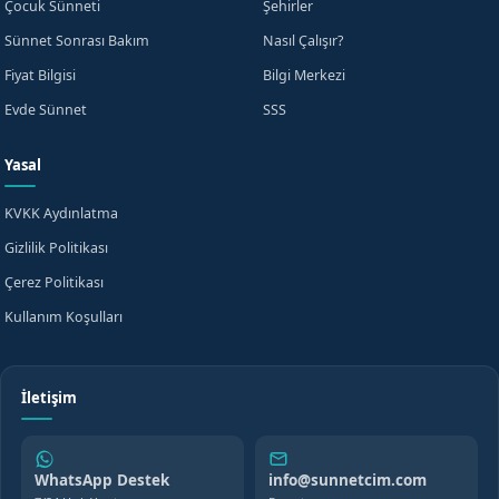
Ücretsiz Bilgi Alın
Çocuk Sünneti
Şehirler
Vakfıkebir, Trabzon için hemen bilgi alın
Sünnet Sonrası Bakım
Nasıl Çalışır?
Fiyat Bilgisi
Bilgi Merkezi
Evde Sünnet
SSS
+90
Turkey
Yasal
+90
KVKK aydınlatma metnini
okudum, onaylıyorum.
KVKK Aydınlatma
Gizlilik Politikası
Beni Arayın
Çerez Politikası
Kullanım Koşulları
WhatsApp'tan Yazın
veya
İletişim
WhatsApp Destek
info@sunnetcim.com