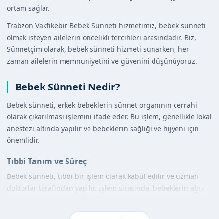
ortam sağlar.
Trabzon Vakfıkebir Bebek Sünneti hizmetimiz, bebek sünneti
olmak isteyen ailelerin öncelikli tercihleri arasındadır. Biz,
Sünnetçim olarak, bebek sünneti hizmeti sunarken, her
zaman ailelerin memnuniyetini ve güvenini düşünüyoruz.
Bebek Sünneti Nedir?
Bebek sünneti, erkek bebeklerin sünnet organının cerrahi
olarak çıkarılması işlemini ifade eder. Bu işlem, genellikle lokal
anestezi altında yapılır ve bebeklerin sağlığı ve hijyeni için
önemlidir.
Tıbbi Tanım ve Süreç
Bebek sünneti, tıbbi bir işlem olarak kabul edilir ve uzman
doktorlar tarafından yapılır. İşlem sırasında, bebeklerin ağrı
hissetmemesi için lokal anestezi uygulanır ve işlem hijyenik
bir ortamda gerçekleştirilir.