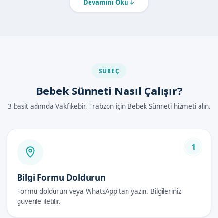
Devamını Oku
Diğer Yöntemlerle Karşılaştırma
Bebek sünneti, diğer sünnet yöntemlerine göre daha güvenli
ve hijyeniktir. Biz, Sünnetçim olarak, bebek sünneti hizmeti
sunarken, her zaman en güncel ve güvenli yöntemleri
kullanıyoruz.
SÜREÇ
Trabzon Vakfıkebir'de Bebek Sünneti
Bebek Sünneti Nasıl Çalışır?
Nasıl Yapılır?
3 basit adımda Vakfıkebir, Trabzon için Bebek Sünneti hizmeti alın.
Trabzon Vakfıkebir'de bebek sünneti, uzman doktorlarımız
tarafından yapılır. İşlem, lokal anestezi altında gerçekleştirilir
ve bebeklerin ağrı hissetmemesi sağlanır.
1
İşlem adımları如下:
Bilgi Formu Doldurun
Bebek hazırlanır ve lokal anestezi uygulanır.
Sünnet organı çıkarılır.
Formu doldurun veya WhatsApp'tan yazın. Bilgileriniz
güvenle iletilir.
İyileşme süreci başlar.