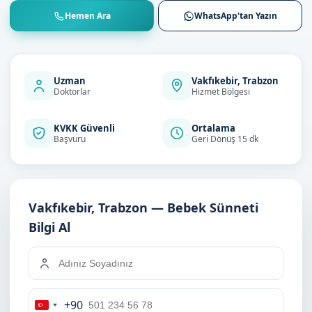
Hemen Ara
WhatsApp'tan Yazın
Uzman
Vakfıkebir, Trabzon
Doktorlar
Hizmet Bölgesi
KVKK Güvenli
Ortalama
Başvuru
Geri Dönüş 15 dk
Vakfıkebir, Trabzon — Bebek Sünneti
Bilgi Al
+90
Turkey