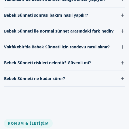
sürmektedir. İşlemin ardından bebeklerin normal aktivitelerine
Randevu formumuzdan bize ulaşarak, bebek sünneti hizmeti
dönmesi için gerekli zaman, doktorunuzun tavsiyelerine göre
hakkında bilgi alabilirsiniz. İletişim kanallarımız aracılığıyla,
Vakfıkebir'de Bebek Sünneti işlemleri, uzman ve deneyimli
değişebilir. İyileşme sürecinde, uzman kadromuzun verdiği
Bebek Sünneti sonrası bakım nasıl yapılır?
bebek sünneti hizmeti hakkında bilgi alabilirsiniz.
doktorumuz tarafından yapılmaktadır. Doktorumuz, sünnet
talimatlara uymak önemlidir.
işlemlerinde yüksek bir başarı oranı ve memnuniyet sağlamakta,
Bebek Sünneti sonrası bakım, işlemin başarılı bir şekilde
bebeğinizin sağlığı ve konforu için gereken tüm özeni
Bebek Sünneti ile normal sünnet arasındaki fark nedir?
atlatılması için çok önemlidir. Doktorumuz, işlemin ardından
göstermektedir.
necessary olan bakımı ve dikkat edilmesi gereken noktaları aileye
Bebek Sünneti ile normal sünnet arasındaki fark, principalmente
detaylı olarak açıklamaktadır. Bu talimatlara uymak, bebeğinizin
Vakfıkebir'de Bebek Sünneti için randevu nasıl alınır?
yaş ve işlem tekniklerinde yatmaktadır. Bebek Sünneti, daha nhỏ
hızlı ve sağlıklı bir şekilde iyileşmesine yardımcı olacaktır.
yaştaki çocuklarda yapılmakta ve özel teknikler kullanılmaktadır.
Vakfıkebir'de Bebek Sünneti için randevu almak, iletişimimiz
Doktorumuz, her iki işlem için de gerekli deneyime ve uzmanlığa
Bebek Sünneti riskleri nelerdir? Güvenli mi?
kanallarımız aracılığıyla kolayca yapılabilmektedir. Randevu
sahiptir.
formumuz aracılığıyla veya iletişime geçerek, bebeğiniz için uygun
Bebek Sünneti, diğer tıbbi işlemler gibi, belirli riskleri içermektedir.
bir randevu zamanı belirleyebilirsiniz.
Bebek Sünneti ne kadar sürer?
Ancak uzman kadromuz ve doktorumuz, bu riskleri minimize
etmek için gereken tüm önlemleri almaktadır. İşlem, steril ve
Bebek Sünneti işlemi, genellikle kısa bir süre内
güvenli bir ortamda yapılmaktadır.
tamamlanmaktadır. İşlem süresinin uzunluğu, kullanılan tekniğe
ve doktorun deneyimine bağlı olarak değişebilir. Doktorumuz,
işlemin kısa ve konforlu bir şekilde tamamlanması için
çalışmaktadır.
KONUM & İLETIŞIM