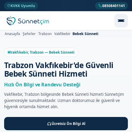
KVKK Uyumlu
08508401141
Bebek Sünneti
Anasayfa
Şehirler
Trabzon
Vakfıkebir
>
>
>
>
Vakfıkebir, Trabzon — Bebek Sünneti
Trabzon Vakfıkebir'de Güvenli
Bebek Sünneti Hizmeti
Hızlı Ön Bilgi ve Randevu Desteği
Vakfıkebir, Trabzon bölgesinde Bebek Sünneti hizmeti Sünnetçim
güvencesiyle sunulmaktadır. Uzman doktorumuz ile güvenli ve
hijyenik ortamda hizmet alın.
Ücretsiz Ön Bilgi Al