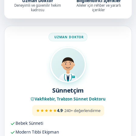
Uzman Doktor
Bilgilendirici İçerikler
Deneyimli ve güvenilir hekim
Aileler için rehber ve yararlı
kadrosu
içerikler
Doktorumuz
Sünnetçim
Vakfıkebir, Trabzon Sünnet Doktoru
4.9
· 240+ değerlendirme
Bebek Sünneti
Modern Tıbbi Ekipman