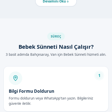
Devamını Oku
Van Bahçesaray'de Bebek Sünneti Nasıl
Yapılır?
Bebek sünneti işlemi, genellikle aşağıdaki adımları içerir:
Bebeğinizin muayenesi ve değerlendirilmesi
SÜREÇ
Lokal anestezi uygulaması
Sünnet derisinin cerrahi olarak entferilmesi
Bebek Sünneti Nasıl Çalışır?
Yara bölgesinin steril olarak sarılması
3 basit adımda Bahçesaray, Van için Bebek Sünneti hizmeti alın.
Bebek Sünneti Avantajları
Güvenli ve etkili bir yöntem
1
Yerel anestezi altında yapılır
Uzman doktorlarımız tarafından steril koşullarda
Bilgi Formu Doldurun
gerçekleştirilir
Formu doldurun veya WhatsApp'tan yazın. Bilgileriniz
Bebeğinizin sağlığı ve güvenliği için en iyi yöntem
güvenle iletilir.
Bebek Sünneti Fiyatları 2026