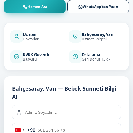
Hemen Ara
WhatsApp'tan Yazın
Uzman
Bahçesaray, Van
Doktorlar
Hizmet Bölgesi
KVKK Güvenli
Ortalama
Başvuru
Geri Dönüş 15 dk
Bahçesaray, Van — Bebek Sünneti Bilgi
Al
+90
Turkey