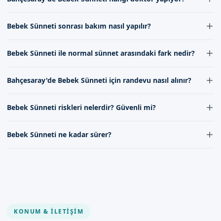
zarfında bebeklerin iyi bir şekilde bakımı yapılmalıdır.
Bahçesaray'de Bebek Sünneti işlemlerini uzman doktorumuz
Bebek Sünneti sonrası bakım nasıl yapılır?
gerçekleştirmektedir. Doktorumuzun tecrübesi ve uzmanlığı ile
işlemler güvenli bir şekilde gerçekleştirilir.
Bebek Sünneti sonrası bakım很 önemlidir. Bebeklerin temiz
Bebek Sünneti ile normal sünnet arasındaki fark nedir?
tutulması, necessary ilaçların kullanılması ve doktorumuzun
tavsiyelerine uyulması gerekir.
Bebek Sünneti ile normal sünnet arasındaki fark, Bebek
Bahçesaray'de Bebek Sünneti için randevu nasıl alınır?
Sünneti'nin daha küçük yaştaki çocuklarda yapıldığıdır. Ayrıca
Bebek Sünneti daha basit ve ağrısız bir işlemdir.
Bahçesaray'de Bebek Sünneti için randevu almak için randevu
Bebek Sünneti riskleri nelerdir? Güvenli mi?
formumuz aracılığıyla veya iletişim kanallarımız üzerinden bize
ulaşabilirsiniz.
Bebek Sünneti riskleri çok düşüktür. İşlem güvenli bir şekilde
Bebek Sünneti ne kadar sürer?
gerçekleştirilir ve doktorumuzun tecrübesi ile herhangi bir sorun
ile karşılaşılmaz.
Bebek Sünneti genellikle 15-30 dakika sürer. İşlem nhanh ve
güvenli bir şekilde gerçekleştirilir.
KONUM & İLETIŞIM