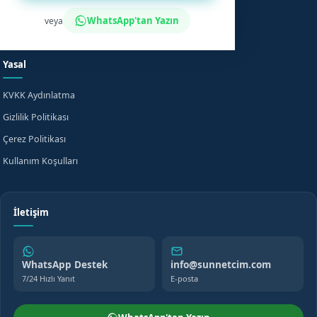
Fiyat Bilgisi
Bilgi Merkezi
WhatsApp'tan Yazın
veya
Evde Sünnet
SSS
Yasal
KVKK Aydınlatma
Gizlilik Politikası
Çerez Politikası
Kullanım Koşulları
İletişim
WhatsApp Destek
info@sunnetcim.com
7/24 Hızlı Yanıt
E-posta