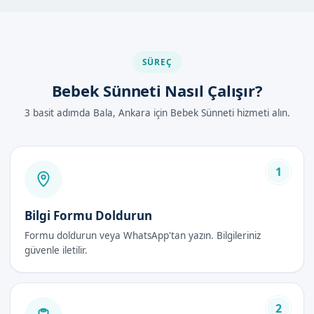
Diğer Yöntemlerle Karşılaştırma
Bebek sünneti, farklı tekniklerle yapılabilmektedir. Ancak
Sünnetçim olarak, en modern ve güvenilir yöntemleri tercih
SÜREÇ
ediyoruz. Bu sayede, çocukların konforu ve güvenliği
Bebek Sünneti Nasıl Çalışır?
sağlanmaktadır.
3 basit adımda Bala, Ankara için Bebek Sünneti hizmeti alın.
Ankara Bala'de Bebek Sünneti Nasıl
Yapılır?
1
Bebek sünneti süreci genellikle şu adımları takip eder:
Ön muayene:
Uzman doktorumuz, bebeğin
Bilgi Formu Doldurun
sağlık durumunu değerlendirir.
Formu doldurun veya WhatsApp'tan yazın. Bilgileriniz
Aile bilgilendirmesi:
Sünnet işlemi ve sonrası
güvenle iletilir.
hakkında aileye detaylı bilgi verilir.
Anestezi uygulaması:
Lokal anestezi ile bebeğin
ağrı hissetmemesi sağlanır.
2
Sünnet işlemi:
Prepusyum cerrahi olarak çıkarılır.