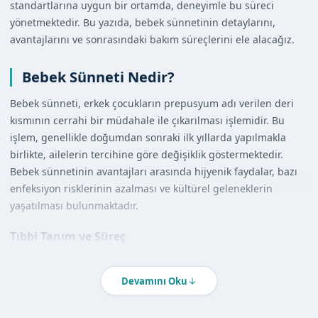
standartlarına uygun bir ortamda, deneyimle bu süreci
yönetmektedir. Bu yazıda, bebek sünnetinin detaylarını,
avantajlarını ve sonrasındaki bakım süreçlerini ele alacağız.
Bebek Sünneti Nedir?
Bebek sünneti, erkek çocukların prepusyum adı verilen deri
kısmının cerrahi bir müdahale ile çıkarılması işlemidir. Bu
işlem, genellikle doğumdan sonraki ilk yıllarda yapılmakla
birlikte, ailelerin tercihine göre değişiklik göstermektedir.
Bebek sünnetinin avantajları arasında hijyenik faydalar, bazı
enfeksiyon risklerinin azalması ve kültürel geleneklerin
yaşatılması bulunmaktadır.
Tıbbi Tanım ve Süreç
Bebek sünneti, genellikle lokal anestezi altında gerçekleştirilir
ve işlem süreci oldukça hızlıdır. Uzman doktorlarımız, her
Devamını Oku
aşamada çocukların sağlığını ön planda tutarak, güvenli bir
şekilde sünnet işlemini yapmaktadır.