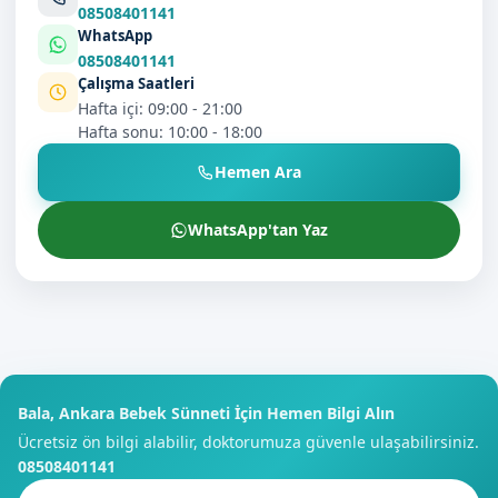
08508401141
WhatsApp
08508401141
Çalışma Saatleri
Hafta içi: 09:00 - 21:00
Hafta sonu: 10:00 - 18:00
Hemen Ara
WhatsApp'tan Yaz
Bala, Ankara Bebek Sünneti İçin Hemen Bilgi Alın
Ücretsiz ön bilgi alabilir, doktorumuza güvenle ulaşabilirsiniz.
08508401141