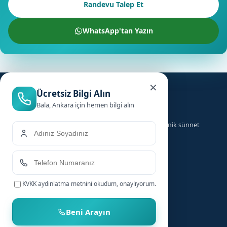
Randevu Talep Et
WhatsApp'tan Yazın
×
Ücretsiz Bilgi Alın
Bala, Ankara için hemen bilgi alın
Türkiye genelinde ailelere güvenilir, hızlı ve hijyenik sünnet
hizmeti sunuyoruz.
Hizmetler
Hızlı Linkler
KVKK aydınlatma metnini
okudum, onaylıyorum.
Bebek Sünneti
Anasayfa
Çocuk Sünneti
Şehirler
Beni Arayın
Sünnet Sonrası Bakım
Nasıl Çalışır?