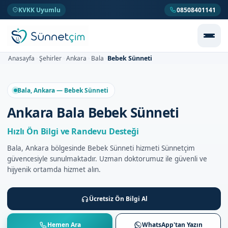
KVKK Uyumlu
08508401141
Bebek Sünneti
Anasayfa
Şehirler
Ankara
Bala
>
>
>
>
Bala, Ankara — Bebek Sünneti
Ankara Bala Bebek Sünneti
Hızlı Ön Bilgi ve Randevu Desteği
Bala, Ankara bölgesinde Bebek Sünneti hizmeti Sünnetçim
güvencesiyle sunulmaktadır. Uzman doktorumuz ile güvenli ve
hijyenik ortamda hizmet alın.
Ücretsiz Ön Bilgi Al
Hemen Ara
WhatsApp'tan Yazın