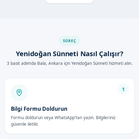
Diğer Yöntemlerle Karşılaştırma
Yenidoğan sünneti, diğer yaş gruplarında yapılan sünnet
işlemlerine göre daha kısa sürede, daha az kanama ve daha
az ağrı ile gerçekleşir. Ayrıca, yenidoğan dönemi, iyileşme
sürecinin daha hızlı olduğu bir dönemdir.
SÜREÇ
Ankara Bala'de Yenidoğan Sünneti Nasıl
Yenidoğan Sünneti Nasıl Çalışır?
Yapılır?
3 basit adımda Bala, Ankara için Yenidoğan Sünneti hizmeti alın.
Yenidoğan sünneti süreci, adım adım aşağıdaki gibidir:
Ön Hazırlık:
İlk olarak, bebek muayene edilir ve
gerekli tıbbi geçmiş alınır.
1
Uygulama:
Lokal anestezi uygulanarak işlem
başlatılır.
Bilgi Formu Doldurun
Kesim:
Prepusyum, uzman doktorumuz
Formu doldurun veya WhatsApp'tan yazın. Bilgileriniz
tarafından dikkatlice çıkarılır.
güvenle iletilir.
Temizlik ve Bandajlama:
İşlem sonrası bölge
temizlenir ve uygun bir şekilde bandajlanır.