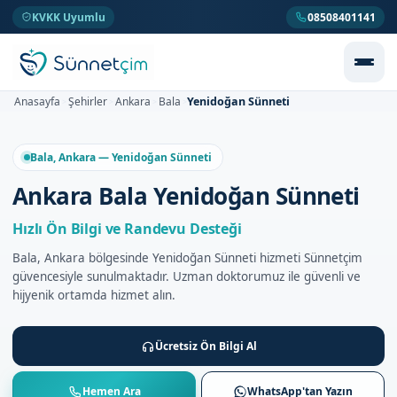
KVKK Uyumlu
08508401141
Yenidoğan Sünneti
Anasayfa
Şehirler
Ankara
Bala
>
>
>
>
Bala, Ankara — Yenidoğan Sünneti
Ankara Bala Yenidoğan Sünneti
Hızlı Ön Bilgi ve Randevu Desteği
Bala, Ankara bölgesinde Yenidoğan Sünneti hizmeti Sünnetçim
güvencesiyle sunulmaktadır. Uzman doktorumuz ile güvenli ve
hijyenik ortamda hizmet alın.
Ücretsiz Ön Bilgi Al
Hemen Ara
WhatsApp'tan Yazın