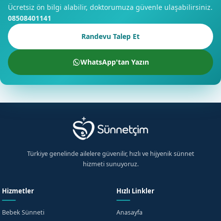
Ücretsiz ön bilgi alabilir, doktorumuza güvenle ulaşabilirsiniz.
08508401141
Randevu Talep Et
WhatsApp'tan Yazın
×
Ücretsiz Bilgi Alın
Bala, Ankara için hemen bilgi alın
Türkiye genelinde ailelere güvenilir, hızlı ve hijyenik sünnet
hizmeti sunuyoruz.
+90
Hizmetler
Hızlı Linkler
Turkey
+90
KVKK aydınlatma metnini
okudum, onaylıyorum.
Bebek Sünneti
Anasayfa