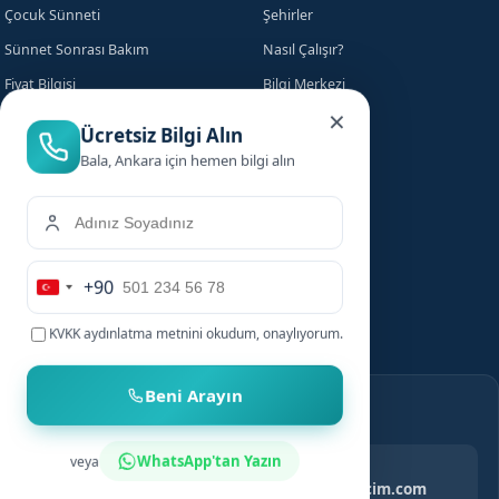
Çocuk Sünneti
Şehirler
Beni Arayın
Sünnet Sonrası Bakım
Nasıl Çalışır?
Fiyat Bilgisi
Bilgi Merkezi
WhatsApp'tan Yazın
veya
Evde Sünnet
SSS
Yasal
KVKK Aydınlatma
Gizlilik Politikası
Çerez Politikası
Kullanım Koşulları
İletişim
WhatsApp Destek
info@sunnetcim.com