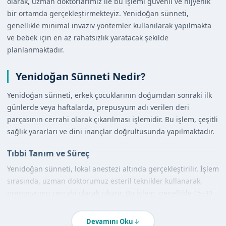
olarak, uzman doktorlarımız ile bu işlemi güvenli ve hijyenik
bir ortamda gerçekleştirmekteyiz. Yenidoğan sünneti,
genellikle minimal invaziv yöntemler kullanılarak yapılmakta
ve bebek için en az rahatsızlık yaratacak şekilde
planlanmaktadır.
Yenidoğan Sünneti Nedir?
Yenidoğan sünneti, erkek çocuklarının doğumdan sonraki ilk
günlerde veya haftalarda, prepusyum adı verilen deri
parçasının cerrahi olarak çıkarılması işlemidir. Bu işlem, çeşitli
sağlık yararları ve dini inançlar doğrultusunda yapılmaktadır.
Tıbbi Tanım ve Süreç
Yenidoğan sünneti, lokal anestezi altında gerçekleştirilir. İşlem
sırasında, uzman doktorumuz esteril teknikler kullanarak,
prepusyumu cerrahi olarak çıkarır. Bu işlem, genellikle 15-30
dakika sürmektedir ve bebekler için oldukça güvenlidir.
Devamını Oku