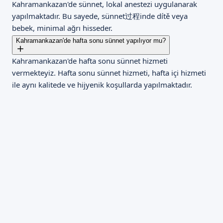
Kahramankazan'de sünnet, lokal anestezi uygulanarak
yapılmaktadır. Bu sayede, sünnet过程inde dítě veya
bebek, minimal ağrı hisseder.
Kahramankazan'de hafta sonu sünnet yapılıyor mu?
Kahramankazan'de hafta sonu sünnet hizmeti
vermekteyiz. Hafta sonu sünnet hizmeti, hafta içi hizmeti
ile aynı kalitede ve hijyenik koşullarda yapılmaktadır.
Kahramankazan Sünnet Hizmeti
Ankara Kahramankazan sünnet doktoru olarak, yıllar
boyunca binlerce aileye güvenli ve hijyenik sünnet
hizmeti sunuyoruz. Kahramankazan sünnet hizmeti
kapsamında, uzman doktorumuz ve ekibimizle birlikte,
çocuklarınızın sağlığına ve güvenliğine önem veriyoruz.
Kahramankazan sünnet hizmeti, child cerrahisi
uzmanlarımız tarafından yürütülür. Sünnet bakımı ve
klamp yöntemi gibi konularda uzmanlığımızı kullanarak,