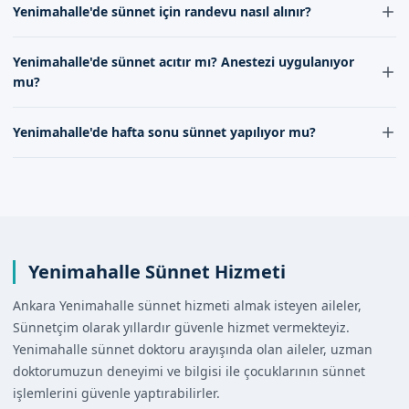
Yenimahalle'de sünnet için randevu nasıl alınır?
tarafından kendi sağlık merkezimizde yapılmaktadır.
Randevu formumuz aracılığıyla randevu alabilirsiniz.
Yenimahalle'de sünnet için randevu, randevu
Yenimahalle'de sünnet acıtır mı? Anestezi uygulanıyor
formumuz aracılığıyla veya iletişimimiz kanallarımız
mu?
aracılığıyla alınabilir.
Yenimahalle'de sünnet sırasında acı hissetmemeniz için
Yenimahalle'de hafta sonu sünnet yapılıyor mu?
yerel anestezi uygulanmaktadır. Doktorumuzun kararı
doğrultusunda anestezi yöntemi belirlenir.
Yenimahalle'de hafta sonu sünnet hizmeti sunuyoruz.
Hafta sonu randevu almak için iletişimimiz
kanallarından bize ulaşabilirsiniz.
Yenimahalle Sünnet Hizmeti
Ankara Yenimahalle sünnet hizmeti almak isteyen aileler,
Sünnetçim olarak yıllardır güvenle hizmet vermekteyiz.
Yenimahalle sünnet doktoru arayışında olan aileler, uzman
doktorumuzun deneyimi ve bilgisi ile çocuklarının sünnet
işlemlerini güvenle yaptırabilirler.