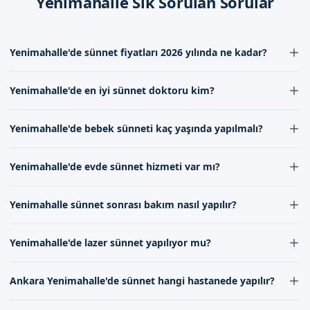
Yenimahalle Sık Sorulan Sorular
Yenimahalle'de sünnet fiyatları 2026 yılında ne kadar?
Yenimahalle'de sünnet fiyatları 2026 yılında deneyim ve
Yenimahalle'de en iyi sünnet doktoru kim?
uzmanlığa göre değişmektedir. Ekibimiz ile iletişime
geçerek güncel fiyat bilgileri alabilirsiniz.
Yenimahalle'de en iyi sünnet doktoru, sünnet
Yenimahalle'de bebek sünneti kaç yaşında yapılmalı?
operasyonunda uzmanlaşmış ve yüksek başarı oranına
sahip doktorumuzdur. Doktorumuz ile randevu
Yenimahalle'de bebek sünneti genellikle 7-12 yaş
Yenimahalle'de evde sünnet hizmeti var mı?
formumuz aracılığıyla görüşebilirsiniz.
aralığında yapılmaktadır. Ancak bu süre uzman
kadromuzun değerlendirmesine göre değişebilir.
Yenimahalle'de evde sünnet hizmeti sunuyoruz.
Yenimahalle sünnet sonrası bakım nasıl yapılır?
Ekibimiz hijyenik ve steril koşullarda evde sünnet
hizmeti vermektedir.
Yenimahalle sünnet sonrası bakım, uzman
Yenimahalle'de lazer sünnet yapılıyor mu?
kadromuzun talimatlarına uygun olarak yapıldığında
iyileşme süreci hızlanır. Doktorumuzun önerilerine
Yenimahalle'de lazer sünnet hizmeti sunuyoruz. Lazer
Ankara Yenimahalle'de sünnet hangi hastanede yapılır?
uyarak sünnet后的 bakımınızı gerçekleştirebilirsiniz.
sünnet, geleneksel sünnet yöntemlerine göre daha az
ağrıya ve hızlı iyileşmeye sahip bir yöntemdir.
Ankara Yenimahalle'de sünnet, uzman ekibimiz