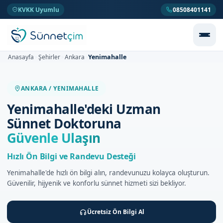
KVKK Uyumlu
08508401141
Yenimahalle
Anasayfa
Şehirler
Ankara
>
>
>
ANKARA / YENIMAHALLE
Yenimahalle'deki Uzman
Sünnet Doktoruna
Güvenle Ulaşın
Hızlı Ön Bilgi ve Randevu Desteği
Yenimahalle'de hızlı ön bilgi alın, randevunuzu kolayca oluşturun.
Güvenilir, hijyenik ve konforlu sünnet hizmeti sizi bekliyor.
Ücretsiz Ön Bilgi Al