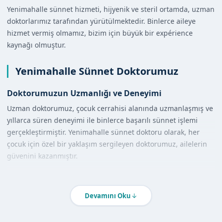
Yenimahalle sünnet hizmeti, hijyenik ve steril ortamda, uzman
doktorlarımız tarafından yürütülmektedir. Binlerce aileye
hizmet vermiş olmamız, bizim için büyük bir expérience
kaynağı olmuştur.
Yenimahalle Sünnet Doktorumuz
Doktorumuzun Uzmanlığı ve Deneyimi
Uzman doktorumuz, çocuk cerrahisi alanında uzmanlaşmış ve
yıllarca süren deneyimi ile binlerce başarılı sünnet işlemi
gerçekleştirmiştir. Yenimahalle sünnet doktoru olarak, her
çocuk için özel bir yaklaşım sergileyen doktorumuz, ailelerin
güvenini kazanmıştır.
Hijyen ve Güvenlik Standartlarımız
Sünnetçim olarak, hijyen ve güvenlik standartlarına büyük
Devamını Oku
önem vermekteyiz. Yenimahalle sünnet hizmeti alırken,
çocuklarınızın sağlığı ve güvenliği için her türlü önlemi