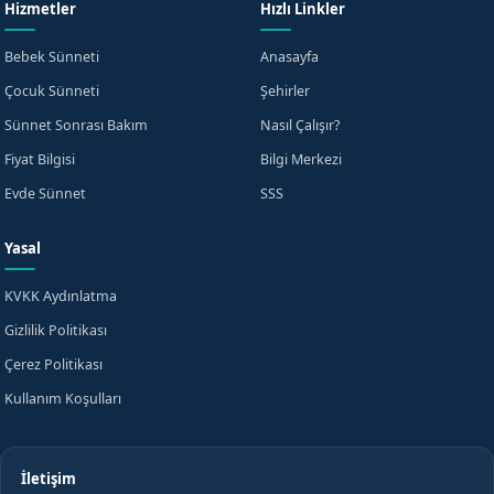
Hizmetler
Hızlı Linkler
çocuklarınızın sünnet işlemlerini güvenle yaptırabilirsiniz.
Randevu formumuzdan bilgi alın ve çocuklarınızın sağlığı ve
Bebek Sünneti
Anasayfa
güvenliği için her türlü önlemi almaya başlayın.
Çocuk Sünneti
Şehirler
Sünnet Sonrası Bakım
Nasıl Çalışır?
Fiyat Bilgisi
Bilgi Merkezi
Evde Sünnet
SSS
Yasal
KVKK Aydınlatma
Gizlilik Politikası
Çerez Politikası
Kullanım Koşulları
İletişim