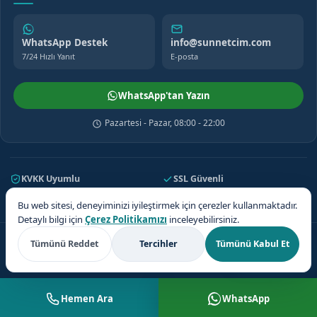
WhatsApp Destek
info@sunnetcim.com
7/24 Hızlı Yanıt
E-posta
WhatsApp'tan Yazın
Pazartesi - Pazar, 08:00 - 22:00
KVKK Uyumlu
SSL Güvenli
7/24 Destek
81 İl Kapsama
Bu web sitesi, deneyiminizi iyileştirmek için çerezler kullanmaktadır.
Detaylı bilgi için
Çerez Politikamızı
inceleyebilirsiniz.
© 2026 Sünnetçim. Tüm hakları saklıdır.
Tümünü Reddet
Tercihler
Tümünü Kabul Et
Teklif Al
KVKK Uyumlu
Hemen Ara
WhatsApp