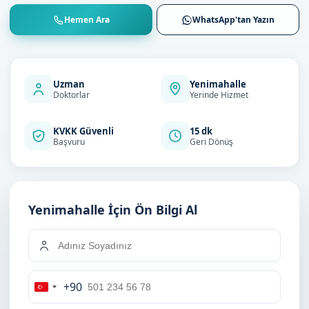
Hemen Ara
WhatsApp'tan Yazın
Uzman
Yenimahalle
Doktorlar
Yerinde Hizmet
KVKK Güvenli
15 dk
Başvuru
Geri Dönüş
Yenimahalle İçin Ön Bilgi Al
+90
Turkey
+90