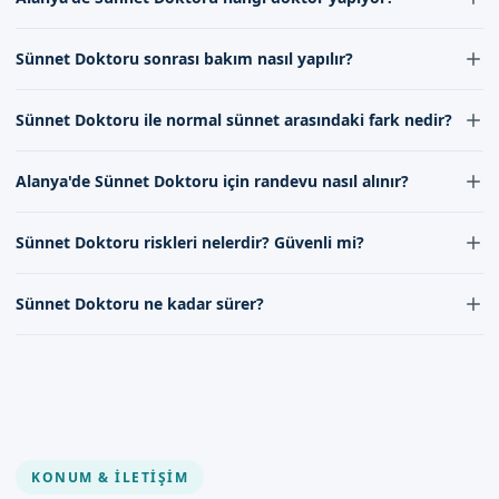
gündür. Doktorumuz, çocuğun hızlı ve sorunsuz bir şekilde
iyileşmesi için gerekli bakım ve talimatları sağlar.
Alanya'de Sünnet Doktoru işlemi, deneyimli ve uzman
Sünnet Doktoru sonrası bakım nasıl yapılır?
doktorumuz tarafından yapılır. Doktorumuz, sünnet konusunda
uzun yılların deneyimine sahiptir ve çocukların sağlığı konusunda
Sünnet Doktoru işlemi之后, doktorumuz tarafından verilen
özenli bir yaklaşım sergiler.
Sünnet Doktoru ile normal sünnet arasındaki fark nedir?
talimatlar doğrultusunda bakım yapılır. Bu, yara bölgesinin
temizlenmesi, necessary ilaçların kullanılması ve çocuğun rahat
Sünnet Doktoru, modern ve gelişmiş tekniklerle yapılan bir sünnet
ettirilmesi gibi adımları içerir.
Alanya'de Sünnet Doktoru için randevu nasıl alınır?
türüdür. Normal sünnetten farklı olarak, Sünnet Doktoru daha
ağrısız ve hızlı bir iyileşme sağlar.
Alanya'de Sünnet Doktoru için randevu, randevu formumuz
Sünnet Doktoru riskleri nelerdir? Güvenli mi?
aracılığıyla veya iletişim kanallarımız üzerinden alınabilir. Randevu
alırken, çocuğun sağlık bilgilerini ve diğer gerekli detayları
Sünnet Doktoru, deneyimli doktorumuz tarafından yapıldığında
paylaşmanız gerekir.
Sünnet Doktoru ne kadar sürer?
oldukça güvenli bir işlemdir. Ancak, her tıbbi işlem gibi, bazı riskler
olabilir. Doktorumuz, bu riskleri minimize etmek için gerekli
Sünnet Doktoru işlemi genellikle 15-30 dakika sürer. İşlem
önlemleri alır.
süresini, sünnet türü ve çocuğun sağlık durumu gibi faktörler
etkileyebilir. Doktorumuz, işlemi mümkün olduğunca hızlı ve
ağrısız bir şekilde tamamlar.
KONUM & İLETIŞIM