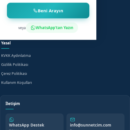
Çocuk Sünneti
Şehirler
Beni Arayın
Sünnet Sonrası Bakım
Nasıl Çalışır?
Fiyat Bilgisi
Bilgi Merkezi
WhatsApp'tan Yazın
veya
Evde Sünnet
SSS
Yasal
KVKK Aydınlatma
Gizlilik Politikası
Çerez Politikası
Kullanım Koşulları
İletişim
WhatsApp Destek
info@sunnetcim.com