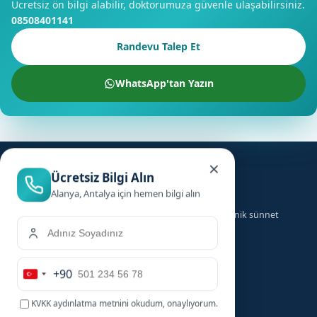
Ücretsiz ön bilgi alabilir, doktorumuza güvenle ulaşabilirsiniz.
08508401141
Randevu Talep Et
WhatsApp'tan Yazın
×
Ücretsiz Bilgi Alın
Alanya, Antalya için hemen bilgi alın
Türkiye genelinde ailelere güvenilir, hızlı ve hijyenik sünnet
hizmeti sunuyoruz.
+90
Hizmetler
Hızlı Linkler
Turkey
+90
KVKK aydınlatma metnini
okudum, onaylıyorum.
Bebek Sünneti
Anasayfa