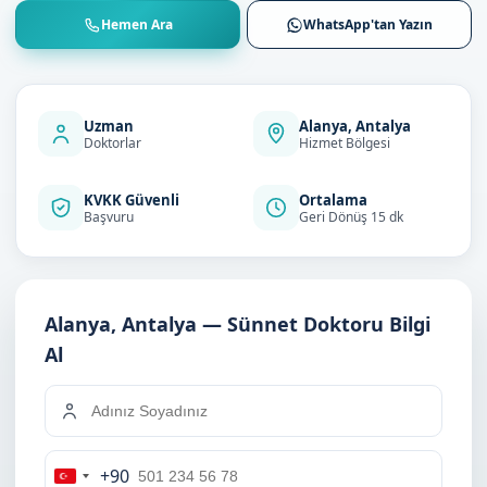
Hemen Ara
WhatsApp'tan Yazın
Uzman
Alanya, Antalya
Doktorlar
Hizmet Bölgesi
KVKK Güvenli
Ortalama
Başvuru
Geri Dönüş 15 dk
Alanya, Antalya — Sünnet Doktoru Bilgi
Al
+90
Turkey