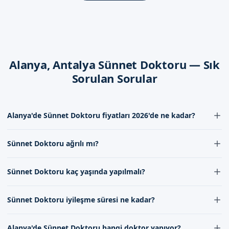
çocuklarınıza gerekli bakım ve dikkat gösterilmesi gerekir.
Randevu formumuzdan bize ulaşabilirsiniz ve necessary
bilgileri alabilirsiniz.
Dikkat Edilmesi Gerekenler
Alanya, Antalya Sünnet Doktoru — Sık
İşlem sonrasında, çocuklarınıza necessary dikkat ve bakım
Sorulan Sorular
gösterilmesi gerekir. Sünnet bölgesinin temiz ve kuru
tutulması, iyileşme sürecini hızlandırabilir.
Alanya'de Sünnet Doktoru fiyatları 2026'de ne kadar?
Antalya Alanya'de Sizi Bekliyoruz
Alanya'de Sünnet Doktoru fiyatları 2026'de deneyimli doktorumuz
Alanya sünnet doktoru hizmeti almak isteyen aileler için,
Sünnet Doktoru ağrılı mı?
tarafından belirlenir. Fiyatlar, sünnet türü ve diğer faktörlere göre
bizimle iletişime geçebilir ve randevu formumuzdan bize
değişebilir, bu nedenle iletişim formumuz aracılığıyla bizimle
Sünnet Doktoru işlemi local anestezi altında yapıldığı için ağrılı
ulaşabilirsiniz. İletişim kanallarımız üzerinden, necessary
iletişime geçerek güncel fiyat bilgilerini alabilirsiniz.
Sünnet Doktoru kaç yaşında yapılmalı?
değildir. Doktorumuz, işlem sırasında çocuğun rahat ve ağrısız
bilgileri alabilirsiniz.
olması için gerekli önlemleri alır.
Sünnet Doktoru işlemi genellikle 1-10 yaş arasındaki çocuklara
Randevu formumuzdan bize ulaşabilirsiniz ve sünnet doktoru
Sünnet Doktoru iyileşme süresi ne kadar?
uygulanır. Ancak bu yaş aralığı, çocuğun sağlık durumuna ve diğer
hizmeti hakkında bilgi alabilirsiniz.
faktörlere göre değişebilir. Doktorumuz, çocuğun durumunu
Sünnet Doktoru işlemi之后 iyileşme süresi genellikle birkaç
değerlendirerek en uygun yaşı belirler.
Alanya'de Sünnet Doktoru hangi doktor yapıyor?