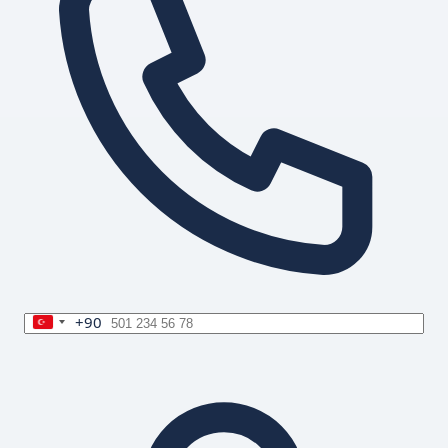
+90
Turkey
+90