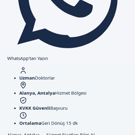
WhatsApp'tan Yazın
Uzman
Doktorlar
Alanya, Antalya
Hizmet Bölgesi
KVKK Güvenli
Başvuru
Ortalama
Geri Dönüş 15 dk
Alanya, Antalya — Sünnet Fiyatları Bilgi Al