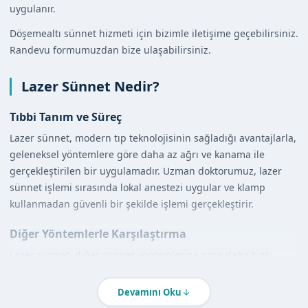
uygulanır.
Döşemealtı sünnet hizmeti için bizimle iletişime geçebilirsiniz.
Randevu formumuzdan bize ulaşabilirsiniz.
Lazer Sünnet Nedir?
Tıbbi Tanım ve Süreç
Lazer sünnet, modern tıp teknolojisinin sağladığı avantajlarla,
geleneksel yöntemlere göre daha az ağrı ve kanama ile
gerçekleştirilen bir uygulamadır. Uzman doktorumuz, lazer
sünnet işlemi sırasında lokal anestezi uygular ve klamp
kullanmadan güvenli bir şekilde işlemi gerçekleştirir.
Diğer Yöntemlerle Karşılaştırma
Lazer sünnet, diğer sünnet yöntemlerine göre daha hızlı
iyileşme süresi ve daha az komplikasyon riski sağlar. Ayrıca,
lazer sünnet sırasında kullanılan lazer teknolojisi, daha
Devamını Oku
precisa ve kontrollü bir uygulama sağlar.