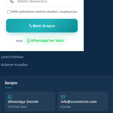
Sünnet Sonrası Bakım
Nasıl Çalışır?
Fiyat Bilgisi
Bilgi Merkezi
WhatsApp'tan Yazın
veya
Evde Sünnet
SSS
Yasal
KVKK Aydınlatma
Gizlilik Politikası
Çerez Politikası
Kullanım Koşulları
İletişim
WhatsApp Destek
info@sunnetcim.com
7/24 Hızlı Yanıt
E-posta