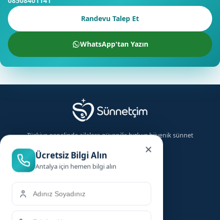
08508401141
Randevu Talep Et
WhatsApp'tan Yazın
×
Ücretsiz Bilgi Alın
Antalya için hemen bilgi alın
Türkiye genelinde ailelere güvenilir, hızlı ve hijyenik sünnet
hizmeti sunuyoruz.
Hizmetler
Hızlı Linkler
KVKK aydınlatma metnini
okudum, onaylıyorum.
Bebek Sünneti
Anasayfa
Çocuk Sünneti
Şehirler
Beni Arayın