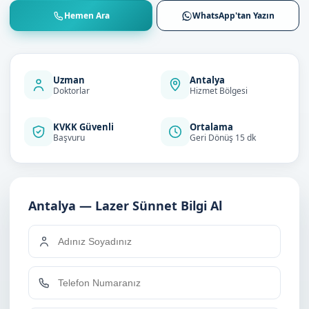
Hemen Ara
WhatsApp'tan Yazın
Uzman
Antalya
Doktorlar
Hizmet Bölgesi
KVKK Güvenli
Ortalama
Başvuru
Geri Dönüş 15 dk
Antalya — Lazer Sünnet Bilgi Al