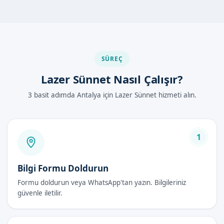
Antalya Döşemealtı'de Lazer Sünnet
Nasıl Yapılır?
Antalya Döşemealtı'de lazer sünnet hizmeti için, uzman
SÜREÇ
doktorumuz tarafından siguientes adımlar uygulanır:
Lazer Sünnet Nasıl Çalışır?
Hastanın tình trạngının değerlendirilmesi
3 basit adımda Antalya için Lazer Sünnet hizmeti alın.
Lokal anestezi uygulanması
Lazer sünnet işleminin gerçekleştirilmesi
İyileşme sürecinin izlenmesi
1
Lazer Sünnet Avantajları
Bilgi Formu Doldurun
Lazer sünnet avantajları arasında:
Formu doldurun veya WhatsApp'tan yazın. Bilgileriniz
Daha az ağrı ve kanama
güvenle iletilir.
Hızlı iyileşme süresi
Daha az komplikasyon riski