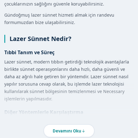
çocuklarınızın sağlığını güvenle koruyabilirsiniz.
Gündoğmuş lazer sünnet hizmeti almak için randevu
formumuzdan bize ulaşabilirsiniz.
Lazer Sünnet Nedir?
Tıbbi Tanım ve Süreç
Lazer sünnet, modern tıbbın getirdiği teknolojik avantajlarla
birlikte sünnet operasyonlarını daha hızlı, daha güvenli ve
daha az ağrılı hale getiren bir yöntemdir. Lazer sünnet nasıl
yapılır sorusuna cevap olarak, bu işlemde lazer teknolojisi
kullanılarak sünnet bölgesinin temizlenmesi ve Necessary
işlemlerin yapılmasıdır.
Diğer Yöntemlerle Karşılaştırma
Lazer sünnet avantajları arasında, geleneksel yöntemlere
kıyasla daha az kanama, daha az ağrı ve daha hızlı iyileşme
Devamını Oku
süreci bulunur. Ayrıca, lazer sünnet daha steril bir ortamda