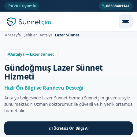
KVKK Uyumlu
08508401141
Lazer Sünnet
Anasayfa
Şehirler
Antalya
>
>
>
Antalya — Lazer Sünnet
Gündoğmuş Lazer Sünnet
Hizmeti
Hızlı Ön Bilgi ve Randevu Desteği
Antalya bölgesinde Lazer Sünnet hizmeti Sünnetçim güvencesiyle
sunulmaktadır. Uzman doktorumuz ile güvenli ve hijyenik ortamda
hizmet alın.
Ücretsiz Ön Bilgi Al