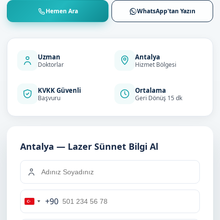
Hemen Ara
WhatsApp'tan Yazın
Uzman
Antalya
Doktorlar
Hizmet Bölgesi
KVKK Güvenli
Ortalama
Başvuru
Geri Dönüş 15 dk
Antalya — Lazer Sünnet Bilgi Al
+90
Turkey
+90