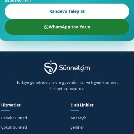
08508401141
Randevu Talep Et
WhatsApp'tan Yazın
×
Ücretsiz Bilgi Alın
Antalya için hemen bilgi alın
Türkiye genelinde ailelere güvenilir, hızlı ve hijyenik sünnet
hizmeti sunuyoruz.
+90
Hizmetler
Hızlı Linkler
Turkey
+90
KVKK aydınlatma metnini
okudum, onaylıyorum.
Bebek Sünneti
Anasayfa
Çocuk Sünneti
Şehirler
Beni Arayın