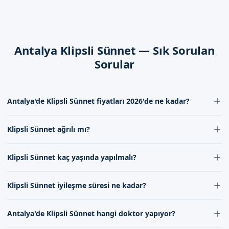
sağlamaları ve doktorun tavsiyelerine uymaları önemlidir.
Antalya'de Sizi Bekliyoruz
Antalya Klipsli Sünnet — Sık Sorulan
Randevu formumuzdan bize ulaşarak, Antalya'da klipsli
Sorular
sünnet hizmeti hakkında daha fazla bilgi alabilirsiniz. İletişim
kanallarımızdan bize ulaşarak, uzman doktorumuzla görüşme
ayarlayabilirsiniz. Randevu formumuzdan bize ulaşarak,
Antalya'de Klipsli Sünnet fiyatları 2026'de ne kadar?
çocuklarınıza güvenli ve konforlu bir sünnet deneyimi
sunabiliriz.
Antalya'de Klipsli Sünnet fiyatları 2026'de deneyim ve uzmanlığa
Klipsli Sünnet ağrılı mı?
bağlı olarak değişebilir, daha detaylı bilgi için lütfen iletişimimizi
kurunuz. Fiyatlarımızı belirlerken, her bir bireyin ihtiyacını
Klipsli Sünnet işleminde lokal anestezi uygulanır, bu nedenle ağrı
karşılayacak şekilde hizmetleri sunuyoruz.
Klipsli Sünnet kaç yaşında yapılmalı?
hissiminimum seviyededir. İşlem sırasında ve sonrasında
doktorumuz tarafından gerekli ağrı yönetimi sağlanır, böylece
Klipsli Sünnet için ideal yaş, genellikle 3 ila 7 yaş arasındadır, ancak
çocuklar rahat eder.
Klipsli Sünnet iyileşme süresi ne kadar?
bu durum çocuğun genel sağlık durumuna ve gelişimine bağlı
olarak değişebilir, bu nedenle uzman kadromuzla görüşmeniz
Klipsli Sünnet后的 iyileşme süresi genellikle birkaç günlük bir süreyi
önemlidir.
Antalya'de Klipsli Sünnet hangi doktor yapıyor?
kapsar, ancak tam iyileşme 7-10 gün civarındadır. Bu süre
zarfında, çocukların_normal faaliyetlerine dönmeleri için gerekli