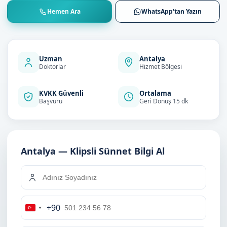
Hemen Ara
WhatsApp'tan Yazın
Uzman
Antalya
Doktorlar
Hizmet Bölgesi
KVKK Güvenli
Ortalama
Başvuru
Geri Dönüş 15 dk
Antalya — Klipsli Sünnet Bilgi Al
+90
Turkey
+90