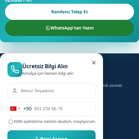
08508401141
Randevu Talep Et
WhatsApp'tan Yazın
×
Ücretsiz Bilgi Alın
Antalya için hemen bilgi alın
Türkiye genelinde ailelere güvenilir, hızlı ve hijyenik sünnet
hizmeti sunuyoruz.
+90
Hizmetler
Hızlı Linkler
Turkey
+90
KVKK aydınlatma metnini
okudum, onaylıyorum.
Bebek Sünneti
Anasayfa
Çocuk Sünneti
Şehirler
Beni Arayın