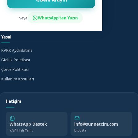
Sünnet Sonrası Bakım
Nasıl Çalışır?
Fiyat Bilgisi
Bilgi Merkezi
WhatsApp'tan Yazın
veya
Evde Sünnet
SSS
Yasal
KVKK Aydınlatma
Gizlilik Politikası
Çerez Politikası
Kullanım Koşulları
İletişim
WhatsApp Destek
info@sunnetcim.com
7/24 Hızlı Yanıt
E-posta