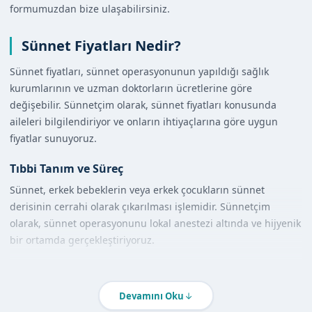
formumuzdan bize ulaşabilirsiniz.
Sünnet Fiyatları Nedir?
Sünnet fiyatları, sünnet operasyonunun yapıldığı sağlık
kurumlarının ve uzman doktorların ücretlerine göre
değişebilir. Sünnetçim olarak, sünnet fiyatları konusunda
aileleri bilgilendiriyor ve onların ihtiyaçlarına göre uygun
fiyatlar sunuyoruz.
Tıbbi Tanım ve Süreç
Sünnet, erkek bebeklerin veya erkek çocukların sünnet
derisinin cerrahi olarak çıkarılması işlemidir. Sünnetçim
olarak, sünnet operasyonunu lokal anestezi altında ve hijyenik
bir ortamda gerçekleştiriyoruz.
Diğer Yöntemlerle Karşılaştırma
Sünnetçim olarak, sünnet operasyonunu diğer yöntemlerle
Devamını Oku
karşılaştırdığımızda, daha güvenli ve daha az riskli bir yöntem