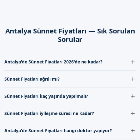
gün sürer. Sünnetçim olarak, sünnet sonrası iyileşme süreci
hakkında aileleri bilgilendiriyoruz.
Dikkat Edilmesi Gerekenler
Antalya Sünnet Fiyatları — Sık Sorulan
Sünnet operasyonunun ardından, dikkat edilmesi gerekenler
Sorular
hakkında bilgi veriyoruz. Sünnet bölgesinin temiz ve kuru
tutulması, sünnet bölgesine baskı yapmamak gibi konular
sangat önemlidir. Sünnetçim olarak, sünnet sonrası bakım
Antalya'de Sünnet Fiyatları 2026'de ne kadar?
konusunda aileleri bilgilendiriyoruz.
Antalya'de Sünnet Fiyatları 2026'de 2.000 TL ile 5.000 TL arasında
Antalya'de Sizi Bekliyoruz
Sünnet Fiyatları ağrılı mı?
değişmektedir. Fiyatlar, yapılan işlemin türüne ve uzman
kadromuzun deneyimine göre farklılık gösterebilir. Detaylı bilgi için
Sünnet Fiyatları işleminden önce lokal anestezi uygulanmaktadır,
Antalya'da sünnet hizmeti almak isteyen aileler, randevu
iletişimimizi kurabilirsiniz.
Sünnet Fiyatları kaç yaşında yapılmalı?
bu nedenle işlem sırasında ağrı hissetmezsiniz. İşlemden sonra
formumuzdan bize ulaşabilirler. İletişim kanallarımız
hafif bir sızı olabilir, ancak bu durum kısa sürer ve uzman
aracılığıyla, sünnet fiyatları hakkında daha detaylı bilgi alabilir
Sünnet Fiyatları yaş sınırlaması yoktur, ancak genellikle 4-12 yaş
kadromuzun tavsiyeleri ile kolayca yönetilebilir.
Sünnet Fiyatları iyileşme süresi ne kadar?
ve randevu alabilirsiniz.
arasındaki çocuklar için önerilir. Her yaş grubu için farklı teknikler
uygulanabilir, bu nedenle doğru yaşın belirlenmesi için uzman
Sünnet Fiyatları后的 iyileşme süresitypically 7-10 gün sürer. Bu
kadromuzla görüşmeniz önemlidir.
Antalya'de Sünnet Fiyatları hangi doktor yapıyor?
süre içinde, uzman kadromuzun tavsiyelerine uyarak, iyi bir bakım
ile hızlı ve sorunsuz bir iyileşme süreci geçirebilirsiniz.