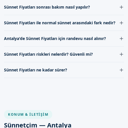
Antalya'de Sünnet Fiyatları işlemleri, deneyimli ve uzman
Sünnet Fiyatları sonrası bakım nasıl yapılır?
doktorumuz tarafından yapılır. Doğru bir seçim için, uzman
kadromuzla iletişime geçerek, en iyi hizmeti alabilirsiniz.
Sünnet Fiyatları后的 bakım, iyileşme sürecini hızlandırır ve
Sünnet Fiyatları ile normal sünnet arasındaki fark nedir?
komplikasyon riskini azaltır. Uzman kadromuzun tavsiyelerine
uyarak, Necessary önlemleri alabilirsiniz, örneğin, bol bol
Sünnet Fiyatları, modern tıbbi teknikler ve ekipmanlar
dinlenmek, uygun beslenmek ve gerekli ilaçları düzenli olarak
Antalya'de Sünnet Fiyatları için randevu nasıl alınır?
kullanılarak, daha az ağrı ve daha hızlı iyileşme sunar. Normal
kullanmak.
sünnet işlemlerine kıyasla, daha güvenilir ve daha az
Antalya'de Sünnet Fiyatları için randevu almak, randevu
komplikasyon riski taşır.
Sünnet Fiyatları riskleri nelerdir? Güvenli mi?
formumuzu doldurarak veya iletişimimizi kurarak mümkündür.
Uzman kadromuz size en uygun zamanı belirleyerek, işleminizi
Sünnet Fiyatları, modern tıbbi teknikler ve deneyimli uzman
gerçekleştirecektir.
Sünnet Fiyatları ne kadar sürer?
kadromuz ile, oldukça güvenli bir işlemdir. Ancak, her tıbbi işlem
gibi, bazı riskler içerebilir. Uzman kadromuz bu riskleri minimize
Sünnet Fiyatları işleminin süresi, yapılan işlemin türüne göre
etmek için her türlü önlemi alır.
farklılık gösterir. Genellikle, işlem 15-30 dakika arasında sürer.
Uzman kadromuz, size en uygun zamanda ve şekilde, işlemi
gerçekleştirecektir.
KONUM & İLETIŞIM
Sünnetçim — Antalya