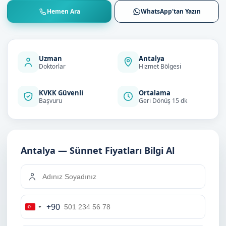
Hemen Ara
WhatsApp'tan Yazın
Uzman
Antalya
Doktorlar
Hizmet Bölgesi
KVKK Güvenli
Ortalama
Başvuru
Geri Dönüş 15 dk
Antalya — Sünnet Fiyatları Bilgi Al
+90
Turkey
+90