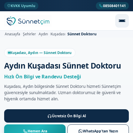
KVKK Uyumlu
08508401141
Sünnet Doktoru
Anasayfa
Şehirler
Aydın
Kuşadası
>
>
>
>
Kuşadası, Aydın — Sünnet Doktoru
Aydın Kuşadası Sünnet Doktoru
Hızlı Ön Bilgi ve Randevu Desteği
Kuşadası, Aydın bölgesinde Sünnet Doktoru hizmeti Sünnetçim
güvencesiyle sunulmaktadır. Uzman doktorumuz ile güvenli ve
hijyenik ortamda hizmet alın.
Ücretsiz Ön Bilgi Al
Hemen Ara
WhatsApp'tan Yazın