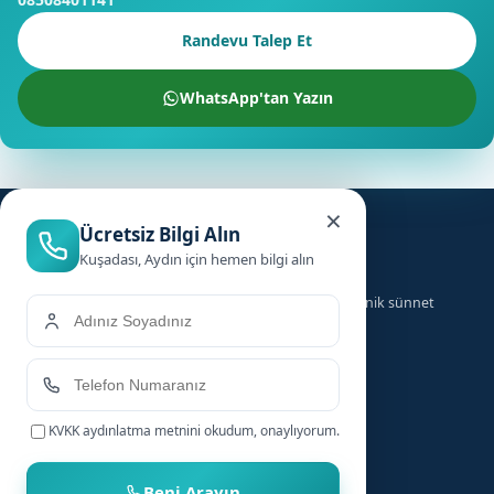
Randevu Talep Et
WhatsApp'tan Yazın
×
Ücretsiz Bilgi Alın
Kuşadası, Aydın için hemen bilgi alın
Türkiye genelinde ailelere güvenilir, hızlı ve hijyenik sünnet
hizmeti sunuyoruz.
Hizmetler
Hızlı Linkler
KVKK aydınlatma metnini
okudum, onaylıyorum.
Bebek Sünneti
Anasayfa
Çocuk Sünneti
Şehirler
Beni Arayın