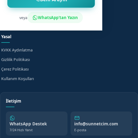
Sünnet Sonrası Bakım
Nasıl Çalışır?
Fiyat Bilgisi
Bilgi Merkezi
WhatsApp'tan Yazın
veya
Evde Sünnet
SSS
Yasal
KVKK Aydınlatma
Gizlilik Politikası
Çerez Politikası
Kullanım Koşulları
İletişim
WhatsApp Destek
info@sunnetcim.com
7/24 Hızlı Yanıt
E-posta