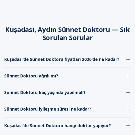
Sünnet Doktoru Sonrası Bakım Rehberi
İlk 48 Saat
Kuşadası, Aydın Sünnet Doktoru — Sık
Sünnet operasyonu之后, çocukların ilk 48 saat içerisinde,
Sorulan Sorular
belirli bir bakım uygulanmalıdır. Bu bakım, çocukların sağlığı
ve güvenliği için çok önemlidir.
Kuşadası'de Sünnet Doktoru fiyatları 2026'de ne kadar?
İyileşme Süreci
İyileşme süreci, sünnet operasyonu之后, çocukların sağlığı ve
Kuşadası'de Sünnet Doktoru fiyatları 2026'de experience ve
Sünnet Doktoru ağrılı mı?
uzmanlığa göre değişebilir, ancak ortalama olarak 2.000 ile 5.000
güvenliği için çok önemlidir. Bu süreçte, çocukların belirli bir
TL arasında değişmektedir. Detaylı bilgi için iletişim formumuz
bakım uygulanması gerekir.
Sünnet Doktoru işlemleri lokal anestezi altında yapıldığı için ağrısız
aracılığıyla bizimle iletişime geçebilirsiniz.
Sünnet Doktoru kaç yaşında yapılmalı?
ve konforlu bir şekilde gerçekleştirilir. İşlem esnasında ve
Dikkat Edilmesi Gerekenler
sonrasında hissedilen ağrı minimal düzeydedir.
Sünnet Doktoru işlemleri genellikle 4 ila 7 yaş arasındaki
Sünnet operasyonu之后, çocukların sağlığı ve güvenliği için,
Sünnet Doktoru iyileşme süresi ne kadar?
çocuklarda yapılmaktadır. Ancak bu yaş aralığı doktorumuzun
belirli noktalara dikkat edilmesi gerekir.
değerlendirmesine göre değişebilir.
Sünnet Doktoru işlemlerinin iyileşme süresi genellikle 7-10 gün
Kuşadası'de Sünnet Doktoru hangi doktor yapıyor?
sürer. Bu süre zarfında doktorumuzun önerilerine uymak iyileşme
Aydın Kuşadası'de Sizi Bekliyoruz
sürecini hızlandırır.