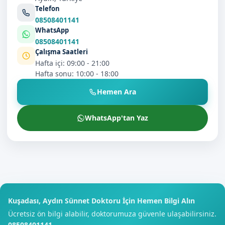
Telefon
08508401141
WhatsApp
08508401141
Çalışma Saatleri
Hafta içi: 09:00 - 21:00
Hafta sonu: 10:00 - 18:00
Hemen Ara
WhatsApp'tan Yaz
Kuşadası, Aydın Sünnet Doktoru İçin Hemen Bilgi Alın
Ücretsiz ön bilgi alabilir, doktorumuza güvenle ulaşabilirsiniz.
08508401141