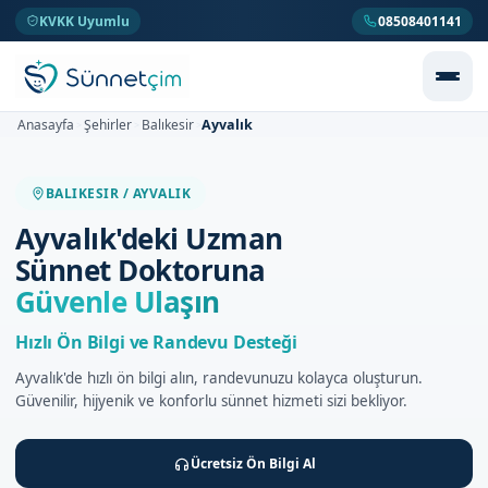
KVKK Uyumlu
08508401141
Ayvalık
Anasayfa
Şehirler
Balıkesir
>
>
>
BALIKESIR / AYVALIK
Ayvalık'deki Uzman
Sünnet Doktoruna
Güvenle Ulaşın
Hızlı Ön Bilgi ve Randevu Desteği
Ayvalık'de hızlı ön bilgi alın, randevunuzu kolayca oluşturun.
Güvenilir, hijyenik ve konforlu sünnet hizmeti sizi bekliyor.
Ücretsiz Ön Bilgi Al