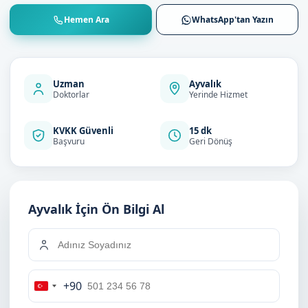
Hemen Ara
WhatsApp'tan Yazın
Uzman
Ayvalık
Doktorlar
Yerinde Hizmet
KVKK Güvenli
15 dk
Başvuru
Geri Dönüş
Ayvalık İçin Ön Bilgi Al
+90
Turkey
+90