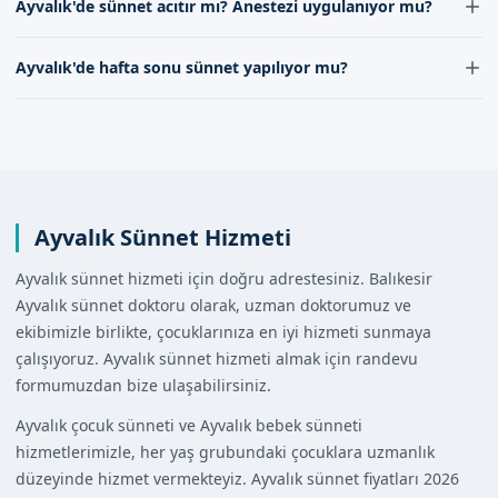
Ayvalık'de sünnet acıtır mı? Anestezi uygulanıyor mu?
işleminin yapılacağı yeri öğrenebilirsiniz.
aracılığıyla kolayca alınabilir. Randevu formunu
doldurarak veya iletişim kanallarımız aracılığıyla bizimle
Ayvalık'de sünnet, lokal anestezi altında güvenli bir
Ayvalık'de hafta sonu sünnet yapılıyor mu?
iletişime geçerek sünnet randevunuzu hızlı bir şekilde
şekilde gerçekleştirilir. Anestezi, sünnet sırasında
alabilirsiniz.
çocuğun hissettiği ağrıyı minimize eder. Doktorumuz,
Ayvalık'de hafta sonu sünnet hizmeti sunulmaktadır.
her çocuğun ihtiyacına göre uygun anestezi yöntemini
Hafta sonu randevularınızı, randevu formumuz
belirlemektedir.
aracılığıyla veya iletişim kanallarımız aracılığıyla bizimle
iletişime geçerek alabilirsiniz.
Ayvalık Sünnet Hizmeti
Ayvalık sünnet hizmeti için doğru adrestesiniz. Balıkesir
Ayvalık sünnet doktoru olarak, uzman doktorumuz ve
ekibimizle birlikte, çocuklarınıza en iyi hizmeti sunmaya
çalışıyoruz. Ayvalık sünnet hizmeti almak için randevu
formumuzdan bize ulaşabilirsiniz.
Ayvalık çocuk sünneti ve Ayvalık bebek sünneti
hizmetlerimizle, her yaş grubundaki çocuklara uzmanlık
düzeyinde hizmet vermekteyiz. Ayvalık sünnet fiyatları 2026