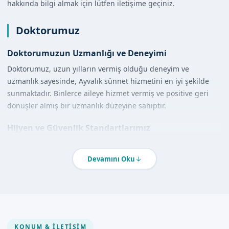
hakkında bilgi almak için lütfen iletişime geçiniz.
Doktorumuz
Doktorumuzun Uzmanlığı ve Deneyimi
Doktorumuz, uzun yılların vermiş olduğu deneyim ve
uzmanlık sayesinde, Ayvalık sünnet hizmetini en iyi şekilde
sunmaktadır. Binlerce aileye hizmet vermiş ve positive geri
dönüşler almış bir uzmanlık düzeyine sahiptir.
Hijyen ve Güvenlik Standartlarımız
Ayvalık sünnet hizmeti verirken, hijyen ve güvenlik
standartlarına özen gösteriyoruz. Steril ortamda yapılan
Devamını Oku
işlemler, çocuğunuzun sağlığını güvence altına alır.
Hizmet Kapsamımız
Klinikte Sünnet
KONUM & İLETIŞIM