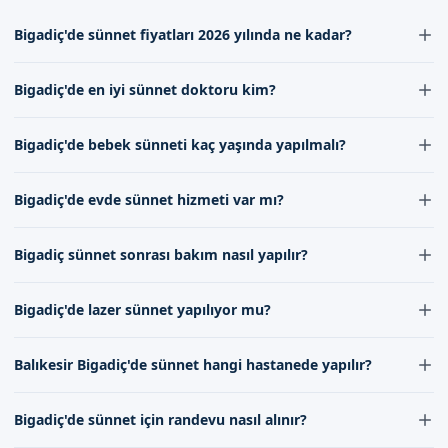
Bigadiç'de sünnet fiyatları 2026 yılında ne kadar?
Bigadiç'de sünnet fiyatları 2026 yılında uzmanlarımızın
Bigadiç'de en iyi sünnet doktoru kim?
tecrübesi ve kullanılan malzemelerin kalitesi göre
değişmektedir. Doğru fiyat bilgisi için iletişim
Bigadiç'de en iyi sünnet doktoru, deneyim ve başarı
Bigadiç'de bebek sünneti kaç yaşında yapılmalı?
formumuz aracılığıyla bizimle iletişime geçebilirsiniz.
oranı yüksek olan doktorumuzdur. Doktorumuz,
alanında uzman ve tecrübeli bir sünnet uzmanıdır,
Bigadiç'de bebek sünneti genellikle 7-10 gün ila 1-2 yaş
Bigadiç'de evde sünnet hizmeti var mı?
çocukların sağlığı ve güvenliği için gereken tüm
aralığında yapılmaktadır. Ancak bu karar,
önlemleri almaktadır.
doktorumuzun çocukların sağlık durumu ve gelişimi
Bigadiç'de evde sünnet hizmeti sunmamaktayız. Sünnet
Bigadiç sünnet sonrası bakım nasıl yapılır?
dikkate alınarak verilecek专业 bir karardır.
işlemleri, hijyenik ve steril ortamlarda yapıldığı için,
uzman ekibimiz ile birlikte hastanede veya kliniğimizde
Bigadiç sünnet sonrası bakım, doktorumuzun
Bigadiç'de lazer sünnet yapılıyor mu?
güvenle gerçekleştirilmektedir.
önerilerini takip etmek ve çocukların hijyenine dikkat
etmek önemlidir. Ayrıca, sünnet bölgesinin kuruması
Bigadiç'de lazer sünnet hizmeti sunuyoruz. Lazer
Balıkesir Bigadiç'de sünnet hangi hastanede yapılır?
için gerekli önlemler alınmalıdır, detaylı bilgi için iletişim
sünnet, ağrısız ve kanamasız bir işlem olması nedeniyle
kanallarımız aracılığıyla destek alabilirsiniz.
tercih edilebilir, ancak bu konuda doktorumuzun quyếti
Balıkesir Bigadiç'de sünnet işlemleri, uzman ekibimiz
Bigadiç'de sünnet için randevu nasıl alınır?
sangat önemlidir.
tarafından kendi kliniğimizde veya anlaşmalı