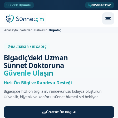
KVKK Uyumlu
08508401141
Bigadiç
Anasayfa
Şehirler
Balıkesir
>
>
>
BALIKESIR / BIGADIÇ
Bigadiç'deki Uzman
Sünnet Doktoruna
Güvenle Ulaşın
Hızlı Ön Bilgi ve Randevu Desteği
Bigadiç'de hızlı ön bilgi alın, randevunuzu kolayca oluşturun.
Güvenilir, hijyenik ve konforlu sünnet hizmeti sizi bekliyor.
Ücretsiz Ön Bilgi Al