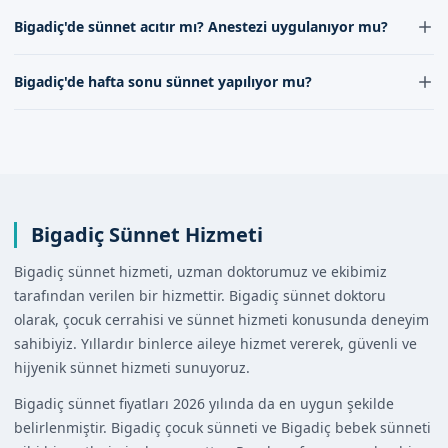
olduğumuz hastanelerde yapılmaktadır. Randevu
Bigadiç'de sünnet için randevu, randevu formumuz
Bigadiç'de sünnet acıtır mı? Anestezi uygulanıyor mu?
formumuz aracılığıyla bizimle iletişime geçerek detaylı
aracılığıyla kolayca alınabilir. Ayrıca, iletişim kanallarımız
bilgi alabilirsiniz.
üzerinden bizimle iletişime geçerek randevunuzu
Bigadiç'de sünnet işlemi sırasında, çocukların acı
Bigadiç'de hafta sonu sünnet yapılıyor mu?
oluşturabilirsiniz.
çekmemesi için gerekli önlemler alınmaktadır. Anestezi
veya lokal anestezik uygulamaları yapılmaktadır, ancak
Bigadiç'de hafta sonu sünnet hizmeti sunuyoruz. Hafta
bu karar doktorumuzun kararı ile verilmektedir.
sonu randevularınızı, randevu formumuz veya iletişim
kanallarımız aracılığıyla kolayca oluşturabilirsiniz.
Bigadiç Sünnet Hizmeti
Bigadiç sünnet hizmeti, uzman doktorumuz ve ekibimiz
tarafından verilen bir hizmettir. Bigadiç sünnet doktoru
olarak, çocuk cerrahisi ve sünnet hizmeti konusunda deneyim
sahibiyiz. Yıllardır binlerce aileye hizmet vererek, güvenli ve
hijyenik sünnet hizmeti sunuyoruz.
Bigadiç sünnet fiyatları 2026 yılında da en uygun şekilde
belirlenmiştir. Bigadiç çocuk sünneti ve Bigadiç bebek sünneti