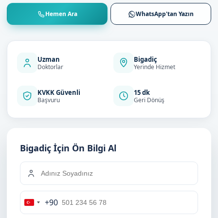
Hemen Ara
WhatsApp'tan Yazın
Uzman
Bigadiç
Doktorlar
Yerinde Hizmet
KVKK Güvenli
15 dk
Başvuru
Geri Dönüş
Bigadiç İçin Ön Bilgi Al
+90
Turkey
+90