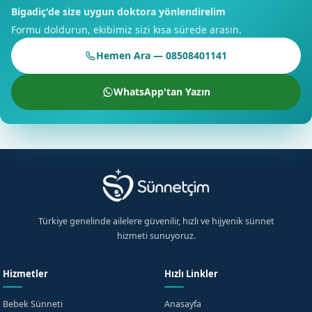
Bigadiç'de size uygun doktora yönlendirelim
ekibimiz tarafından verilen hizmet, güvenli ve hijyeniktir.
Formu doldurun, ekibimiz sizi kısa sürede arasın.
Bigadiç'de Sizi Bekliyoruz
Hemen Ara — 08508401141
Bigadiç'de sünnet hizmeti, uzman doktorumuz ve ekibimiz
tarafından verilir. Randevu formumuzdan bize ulaşabilirsiniz.
WhatsApp'tan Yazın
İletişim kanallarımızdan bize ulaşabilirsiniz.
Türkiye genelinde ailelere güvenilir, hızlı ve hijyenik sünnet
hizmeti sunuyoruz.
Hizmetler
Hızlı Linkler
Bebek Sünneti
Anasayfa