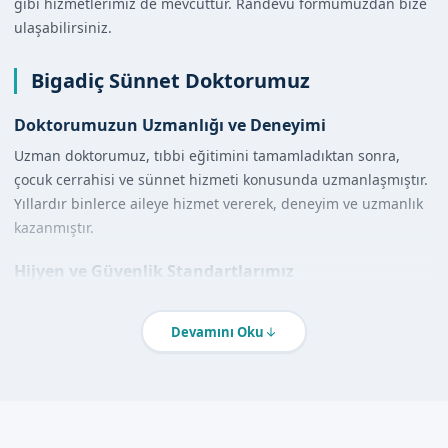
gibi hizmetlerimiz de mevcuttur. Randevu formumuzdan bize
ulaşabilirsiniz.
Bigadiç Sünnet Doktorumuz
Doktorumuzun Uzmanlığı ve Deneyimi
Uzman doktorumuz, tıbbi eğitimini tamamladıktan sonra,
çocuk cerrahisi ve sünnet hizmeti konusunda uzmanlaşmıştır.
Yıllardır binlerce aileye hizmet vererek, deneyim ve uzmanlık
kazanmıştır.
Hijyen ve Güvenlik Standartlarımız
Hijyen ve güvenlik, bizim için önemlidir. Steril ortamda, uzman
doktorumuz ve ekibimiz tarafından verilen hizmet, güvenli ve
Devamını Oku
hijyeniktir.
Hizmet Kapsamımız
Klinikte Sünnet