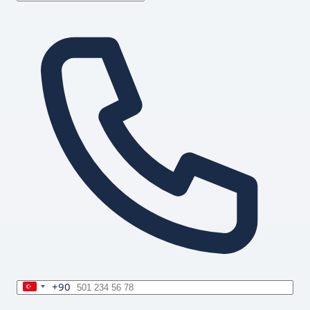
+90
Turkey
+90