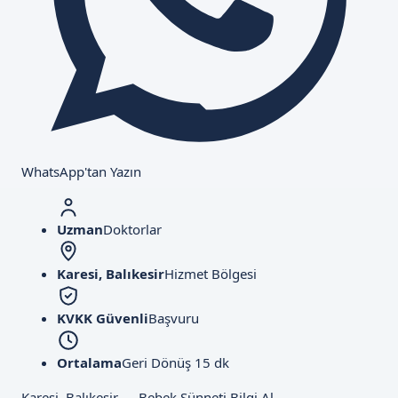
WhatsApp'tan Yazın
Uzman
Doktorlar
Karesi, Balıkesir
Hizmet Bölgesi
KVKK Güvenli
Başvuru
Ortalama
Geri Dönüş 15 dk
Karesi, Balıkesir — Bebek Sünneti Bilgi Al