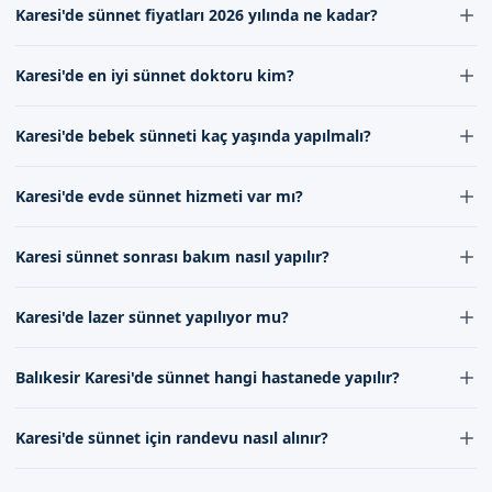
Karesi'de sünnet fiyatları 2026 yılında ne kadar?
Karesi'de sünnet fiyatları 2026 yılında, sunduğumuz
Karesi'de en iyi sünnet doktoru kim?
hizmetin kalitesine göre değişiklik göstermektedir.
Karesi'de en iyi sünnet doktoru, alanında uzman ve
Karesi'de bebek sünneti kaç yaşında yapılmalı?
deneyimli kadromuz tarafından sağlanan hizmetlerden
oluşmaktadır.
Karesi'de bebek sünneti genellikle 1-3 yaşlarında
Karesi'de evde sünnet hizmeti var mı?
yapılmaktadır, ancak her çocuğun durumu farklı olabilir.
Evet, Karesi'de evde sünnet hizmeti sunuyoruz. Bu
Karesi sünnet sonrası bakım nasıl yapılır?
hizmet, ailelerin rahat bir ortamda sünnet işlemini
gerçekleştirmelerine olanak tanır.
Karesi sünnet sonrası bakım, çocuğunuzun iyileşmesini
Karesi'de lazer sünnet yapılıyor mu?
hızlandırmak için oldukça önemlidir. Temizlik ve doktor
önerilerine uyulmalıdır.
Evet, Karesi'de lazer sünnet yapıyoruz. Lazer yöntemi,
Balıkesir Karesi'de sünnet hangi hastanede yapılır?
daha az kanama ve hızlı iyileşme sağlar.
Balıkesir Karesi'de sünnet işlemi, uzman kadromuz
Karesi'de sünnet için randevu nasıl alınır?
tarafından klinikte gerçekleştirilir.
Karesi'de sünnet için randevu almak için online