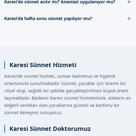
Karesi'de sünnet acıtır mı? Anestezi uygulanıyor mu?
randevu formumuzu doldurabilirsiniz.
Karesi'de sünnet işlemi sırasında, çocuklarımızın acı
Karesi'de hafta sonu sünnet yapılıyor mu?
hissetmemesi için lokal anestezi uygulanmaktadır.
Evet, Karesi'de hafta sonu sünnet hizmetimiz
bulunmaktadır. Detaylar için iletişim kanallarımızdan
bilgi alabilirsiniz.
Karesi Sünnet Hizmeti
Karesi'de sünnet hizmeti, uzman kadromuz ve hijyenik
ortamımızla sunulmaktadır. Sünnet, çocuklar için önemli bir
ritüel olup, sağlıklı bir şekilde gerçekleştirilmesi büyük önem
taşımaktadır. Balıkesir Karesi sünnet hizmetimizle, ailelerin en
değerli varlıkları olan çocuklarına güvenli ve konforlu bir
sünnet deneyimi sunuyoruz.
Karesi Sünnet Doktorumuz