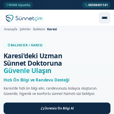
KVKK Uyumlu
08508401141
Karesi
Anasayfa
Şehirler
Balıkesir
>
>
>
BALIKESIR / KARESI
Karesi'deki Uzman
Sünnet Doktoruna
Güvenle Ulaşın
Hızlı Ön Bilgi ve Randevu Desteği
Karesi'de hızlı ön bilgi alın, randevunuzu kolayca oluşturun.
Güvenilir, hijyenik ve konforlu sünnet hizmeti sizi bekliyor.
Ücretsiz Ön Bilgi Al