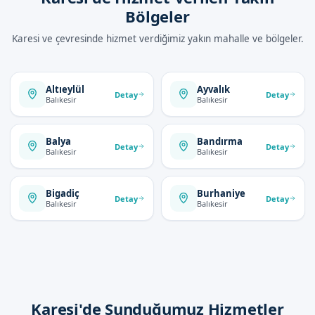
Bölgeler
Karesi ve çevresinde hizmet verdiğimiz yakın mahalle ve bölgeler.
Altıeylül
Ayvalık
Detay
Detay
Balıkesir
Balıkesir
Balya
Bandırma
Detay
Detay
Balıkesir
Balıkesir
Bigadiç
Burhaniye
Detay
Detay
Balıkesir
Balıkesir
Karesi'de Sunduğumuz Hizmetler