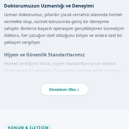
Doktorumuzun Uzmanlığı ve Deneyimi
Uzman doktorumuz, yıllardır çocuk cerrahisi alanında hizmet
vermekte olup, sünnet konusunda geniş bir deneyime
sahiptir. Binlerce başarılı operasyon gerçekleştiren Sünnetçim
doktoru, her çocuğun özel olduğunu biliyor ve onlara özel bir
yaklaşım sergiliyor.
Hijyen ve Güvenlik Standartlarımız
Hizmet verdiğimiz klinik, hijyen standartlarına son derece
önem veren bir ortamdır. Tüm aletler sterilize edilir ve hijyen
kurallarına uygun olarak kullanılır. Ailelerin güvenliği ve
çocukların sağlığı önceliğimizdir.
Devamını Oku
Hizmet Kapsamımız
Klinikte Sünnet
Karesi sünnet kliniğimizde, çocuklar için konforlu ve güvenli
bir ortamda sünnet işlemi gerçekleştirmekteyiz. Modern
KONUM & İLETIŞIM