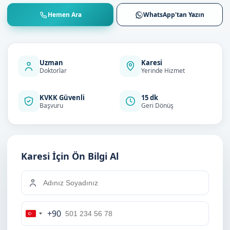
Hemen Ara
WhatsApp'tan Yazın
Uzman
Karesi
Doktorlar
Yerinde Hizmet
KVKK Güvenli
15 dk
Başvuru
Geri Dönüş
Karesi İçin Ön Bilgi Al
+90
Turkey
+90