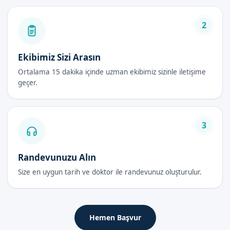
Klamp veya lazer sünnet yöntemi ile sünnet operasyonu
gerçekleştirilir.
2
Operasyon 이후, hasta takip edilir ve gerekli bakımlar
sağlanır.
Ekibimiz Sizi Arasın
Sünnet Doktoru Avantajları
Ortalama 15 dakika içinde uzman ekibimiz sizinle iletişime
geçer.
Güvenli uygulama
Uzman doktor tarafından gerçekleştirilen operasyon
Lokal anestezi altında gerçekleştirilen işlem
3
Klamp veya lazer sünnet yöntemi ile yapılan operasyon
Hijyen ve steril ortamda gerçekleştirilen uygulama
Randevunuzu Alın
Sünnet Doktoru Fiyatları 2026
Size en uygun tarih ve doktor ile randevunuz oluşturulur.
Sünnet doktoru fiyatları 2026, hizmetin niteliği ve uzman
doktorun experiencia göre değişebilir. Sünnetçim olarak, en
uygun fiyatlar ile hizmet vermekteyiz. Randevu formumuzdan
Hemen Başvur
bilgi alabilirsiniz.