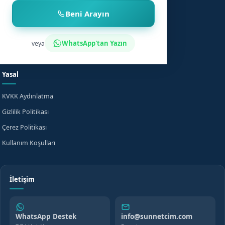
Çocuk Sünneti
Şehirler
Beni Arayın
Sünnet Sonrası Bakım
Nasıl Çalışır?
Fiyat Bilgisi
Bilgi Merkezi
WhatsApp'tan Yazın
veya
Evde Sünnet
SSS
Yasal
KVKK Aydınlatma
Gizlilik Politikası
Çerez Politikası
Kullanım Koşulları
İletişim
WhatsApp Destek
info@sunnetcim.com