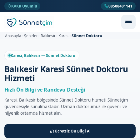
KVKK Uyumlu
08508401141
Sünnet Doktoru
Anasayfa
Şehirler
Balıkesir
Karesi
>
>
>
>
Karesi, Balıkesir — Sünnet Doktoru
Balıkesir Karesi Sünnet Doktoru
Hizmeti
Hızlı Ön Bilgi ve Randevu Desteği
Karesi, Balıkesir bölgesinde Sünnet Doktoru hizmeti Sünnetçim
güvencesiyle sunulmaktadır. Uzman doktorumuz ile güvenli ve
hijyenik ortamda hizmet alın.
Ücretsiz Ön Bilgi Al