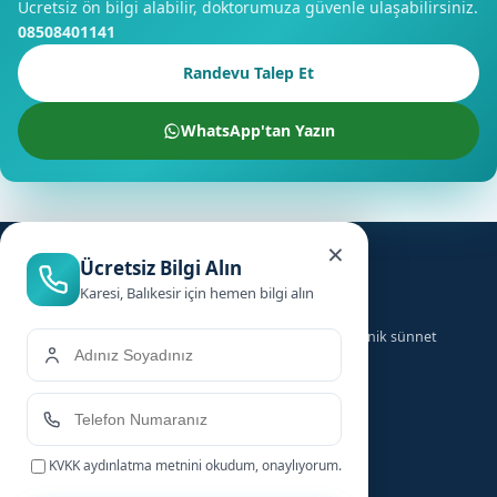
Ücretsiz ön bilgi alabilir, doktorumuza güvenle ulaşabilirsiniz.
08508401141
Randevu Talep Et
WhatsApp'tan Yazın
×
Ücretsiz Bilgi Alın
Karesi, Balıkesir için hemen bilgi alın
Türkiye genelinde ailelere güvenilir, hızlı ve hijyenik sünnet
hizmeti sunuyoruz.
Hizmetler
Hızlı Linkler
KVKK aydınlatma metnini
okudum, onaylıyorum.
Bebek Sünneti
Anasayfa