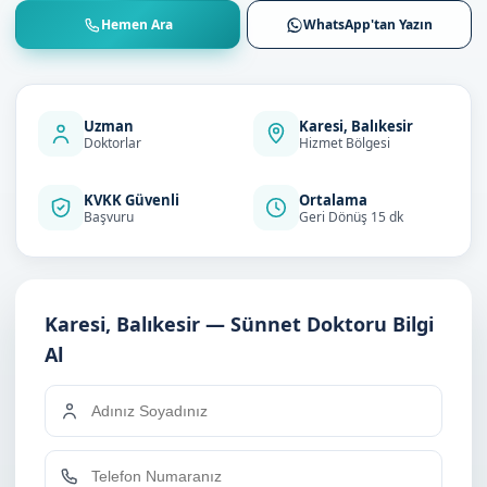
Hemen Ara
WhatsApp'tan Yazın
Uzman
Karesi, Balıkesir
Doktorlar
Hizmet Bölgesi
KVKK Güvenli
Ortalama
Başvuru
Geri Dönüş 15 dk
Karesi, Balıkesir — Sünnet Doktoru Bilgi
Al