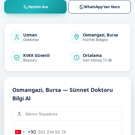
Hemen Ara
WhatsApp'tan Yazın
Uzman
Osmangazi, Bursa
Doktorlar
Hizmet Bölgesi
KVKK Güvenli
Ortalama
Başvuru
Geri Dönüş 15 dk
Osmangazi, Bursa — Sünnet Doktoru
Bilgi Al
+90
Turkey