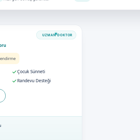
oru
lendirme
Çocuk Sünneti
Randevu Desteği
u