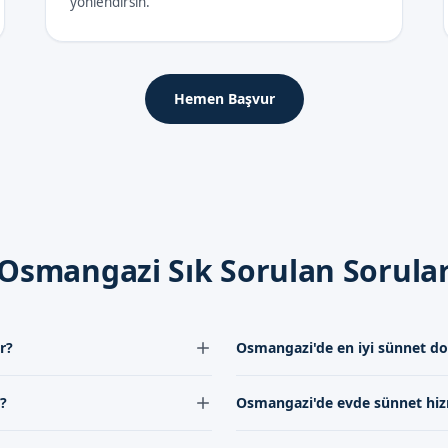
yönlendirsin.
Hemen Başvur
Osmangazi Sık Sorulan Sorula
r?
Osmangazi'de en iyi sünnet d
crübe ve hizmete göre
Osmangazi'de en iyi sünnet
?
Osmangazi'de evde sünnet hiz
e en uygun fiyatları
açısından bizim doktorumuz
la fiyat bilgileri için bize
işlemlerini güvenli ve profes
 aralığında yapılmalıdır.
Osmangazi'de evde sünnet h