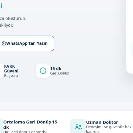
i
ca oluşturun.
kliyor.
WhatsApp'tan Yazın
KVKK
15 dk
Güvenli
Geri Dönüş
Başvuru
Ortalama Geri Dönüş
15
Uzman Doktor
dk
Deneyimli ve güvenilir hek
kadrosu
Hızlı geri dönüş garantisi