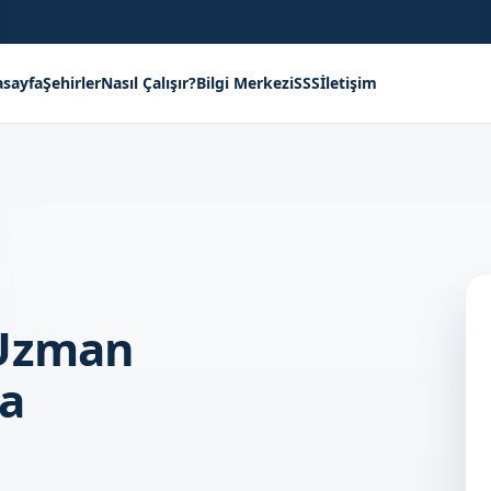
sayfa
Şehirler
Nasıl Çalışır?
Bilgi Merkezi
SSS
İletişim
 Uzman
a