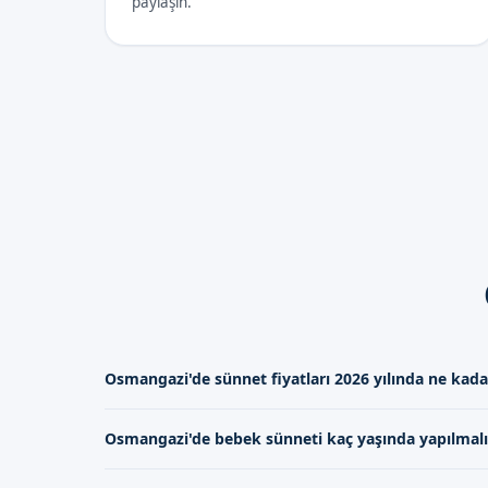
paylaşın.
Osmangazi'de sünnet fiyatları 2026 yılında ne kada
Osmangazi'de sünnet fiyatları 2026 yılında te
Osmangazi'de bebek sünneti kaç yaşında yapılmalı
değişmektedir. Bizim uzman kadromuzla birlikt
sunmaya çalışıyoruz, iletişim formumuz aracılığıy
Osmangazi'de bebek sünneti genellikle 7-12 yaş