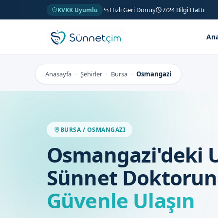
Hızlı Geri Dönüş
7/24 Bilgi Hattı
KVKK Uyumlu
Ana
Anasayfa
Şehirler
Bursa
Osmangazi
>
>
>
BURSA / OSMANGAZI
Osmangazi'deki
Sünnet Doktorun
Güvenle Ulaşın