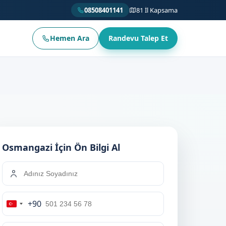
08508401141
81 İl Kapsama
Hemen Ara
Randevu Talep Et
Osmangazi İçin Ön Bilgi Al
+90
Turkey
+90