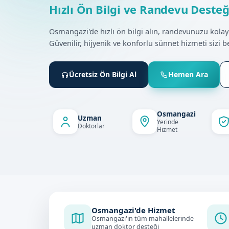
Hızlı Ön Bilgi ve Randevu Desteğ
Osmangazi'de hızlı ön bilgi alın, randevunuzu kolay
Güvenilir, hijyenik ve konforlu sünnet hizmeti sizi be
Ücretsiz Ön Bilgi Al
Hemen Ara
Osmangazi
Uzman
Yerinde
Doktorlar
Hizmet
Osmangazi'de Hizmet
Osmangazi'ın tüm mahallelerinde
uzman doktor desteği