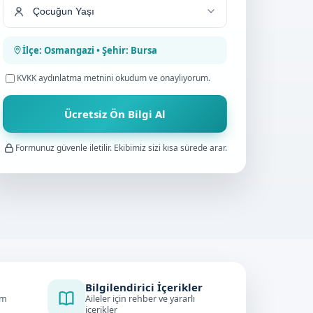
İlçe: Osmangazi • Şehir: Bursa
KVKK aydınlatma metnini
okudum ve onaylıyorum.
Ücretsiz Ön Bilgi Al
Formunuz güvenle iletilir. Ekibimiz sizi kısa sürede arar.
Bilgilendirici İçerikler
im
Aileler için rehber ve yararlı
içerikler