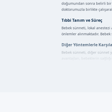
doğumundan sonra belirli bir 
doktorumuzla birlikte çalışara
Tıbbi Tanım ve Süreç
Bebek sünneti, lokal anestezi 
önlemler alınmaktadır. Bebek s
Diğer Yöntemlerle Karşıl
Bebek sünneti, diğer sünnet y
avantajları, bebeklerin sağlığı
Eskişehir Günyüzü'
Eskişehir Günyüzü'de bebek sü
anestezi altında ve steril bir
önlemler alınmaktadır.
Adım adım süreçte, bebeklerin
Randevu formumuzdan bize ula