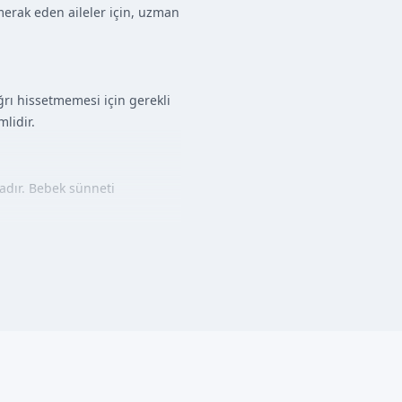
merak eden aileler için, uzman
ğrı hissetmemesi için gerekli
lidir.
adır. Bebek sünneti
bek sünneti işlemi, lokal
 ve güvenliği için gerekli
ında bakım önemli olmaktadır.