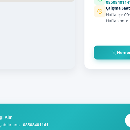
0850840114
Çalışma Saat
Hafta içi: 09
Hafta sonu: 
Hemen
gi Alın
şabilirsiniz.
08508401141