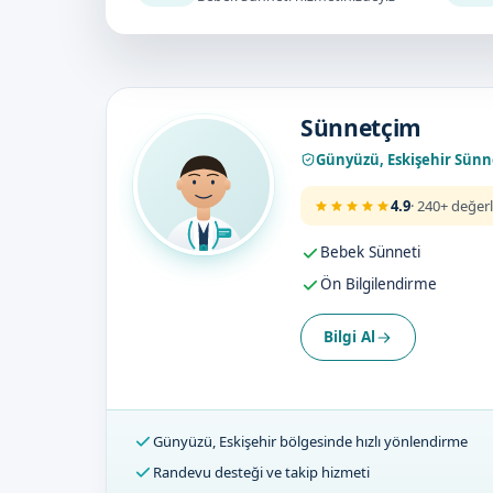
Doktorumuz
Sünnetçim
Günyüzü, Eskişehir Sün
4.9
· 240+ değer
Bebek Sünneti
Ön Bilgilendirme
Bilgi Al
Günyüzü, Eskişehir bölgesinde hızlı yönlendirme
Randevu desteği ve takip hizmeti