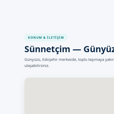
İyileşme Süreci
İyileşme süreci, bebek sünneti
Bebek sünneti sonrası bakım, b
Dikkat Edilmesi Gerekenl
Bebek sünneti sonrası, bebekle
KONUM & İLETIŞIM
bebeklerin sağlığı ve güvenliği
Sünnetçim — Günyüzü
Eskişehir Günyüzü'
Günyüzü, Eskişehir merkezde, toplu taşımaya yak
Eskişehir Günyüzü'de bebek sü
ulaşabilirsiniz.
sünneti işlemlerinde yılların
kanallarımızdan bize ulaşabili