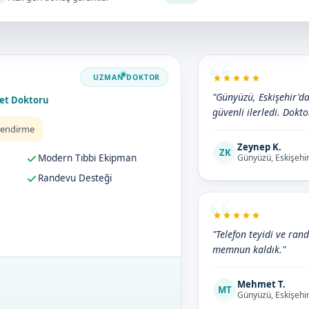
"Günyüzü, Eskişehir'da
net Doktoru
güvenli ilerledi. Doktor
lendirme
Zeynep K.
ZK
Modern Tıbbi Ekipman
Günyüzü, Eskişehir
Randevu Desteği
"Telefon teyidi ve ran
memnun kaldık."
Mehmet T.
MT
Günyüzü, Eskişehir