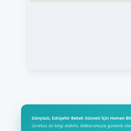
Günyüzü, Eskişehir Bebek Sünneti İçin Hemen Bil
Ücretsiz ön bilgi alabilir, doktorumuza güvenle ula