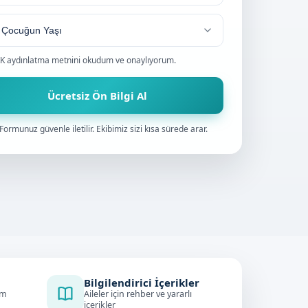
0
K aydınlatma metnini
okudum ve onaylıyorum.
Ücretsiz Ön Bilgi Al
Formunuz güvenle iletilir. Ekibimiz sizi kısa sürede arar.
Bilgilendirici İçerikler
im
Aileler için rehber ve yararlı
içerikler