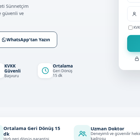
+9
eti Sünnetçim
 güvenli ve
KVK
WhatsApp'tan Yazın
KVKK
Ortalama
Güvenli
Geri Dönüş
15 dk
Başvuru
Ortalama Geri Dönüş
15
Uzman Doktor
dk
Deneyimli ve güvenilir hek
kadrosu
Hızlı geri dönüş garantisi