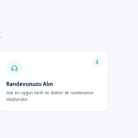
.
3
ebeklerin sağlığı ve
şabilirsiniz.
Randevunuzu Alın
Size en uygun tarih ve doktor ile randevunuz
oluşturulur.
ler alınmalıdır. Bebek sünneti