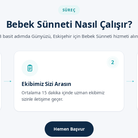
ntajları
SÜREÇ
Bebek Sünneti Nasıl Çalışır?
a yapılan işlem
apılan işlem
3 basit adımda Günyüzü, Eskişehir için Bebek Sünneti hizmeti alın
liği için gerekli önlemler
ası
tları 2026
2
lı için uygun ve rekabetçi olmakla birlikte, bizim için önemli olan b
atları hakkında daha fazla bilgi almak için, iletişimimizden bize ula
Ekibimiz Sizi Arasın
Ortalama 15 dakika içinde uzman ekibimiz
rası Bakım Rehberi
sizinle iletişime geçer.
çok önemlidir. Bebeklerin sağlığı ve güvenliği için necessary önlem
ığı ve güvenliği için çok önemlidir.
Hemen Başvur