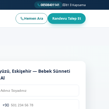
08508401141
81 İl Kapsama
Hemen Ara
Randevu Talep Et
üzü, Eskişehir — Bebek Sünneti
 Al
+90
rkey