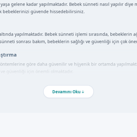
yaşa gelene kadar yapılmaktadır. Bebek sünneti nasıl yapılır diye 
k bebeklerinizi güvende hissedebilirsiniz.
altında yapılmaktadır. Bebek sünneti işlemi sırasında, bebeklerin a
ünneti sonrası bakım, bebeklerin sağlığı ve güvenliği için çok önem
aştırma
öntemlerine göre daha güvenilir ve hijyenik bir ortamda yapılmakt
 ve güvenliği için önemli olmaktadır.
de Bebek Sünneti Nasıl Yapılır?
Devamını Oku
nneti, uzman doktorumuz ve ekibimiz tarafından yapılmaktadır. Be
 ortamda yapılmaktadır. Bebek sünneti sonrasında, bebeklerin sağlığı
 hazırlanması, lokal anestezi uygulaması, sünnet işlemi ve sonras
şabilirsiniz.