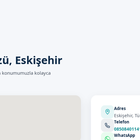
之后 önemli bir süreçtir. Bebeklerin sağlığı ve güvenliği için necess
ebeklerin sağlığı ve güvenliği için çok önemlidir.
er
rin sağlığı ve güvenliği için dikkat edilmesi gerekenler önemlidir
 için çok önemlidir.
, Eskişehir
de Sizi Bekliyoruz
ın konumumuzla kolayca
nneti hizmeti için Sünnetçim olarak sizi bekliyoruz. Uzman dokto
 deneyimi ile hizmet vermektedir. Randevu formumuzdan bize ulaşabil
rsiniz.
Adres
Eskişehir, Tü
Telefon
0850840114
WhatsApp