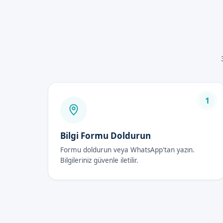
Bebek Sünneti Ava
Güvenli ve hijyenik ortamd
Uzman doktor ve ekip ile y
Bebeklerin sağlığı ve güven
İyileşme sürecinin kısa olm
Bebek Sünneti Fiya
1
Bebek sünneti fiyatları 2026 yı
güvenliğidir. Bebek sünneti fiy
Bilgi Formu Doldurun
Formu doldurun veya WhatsApp'tan yazın.
Bebek Sünneti Son
Bilgileriniz güvenle iletilir.
İlk 48 Saat
Bebek sünneti之后, ilk 48 saat 
sonrası bakım, bebeklerin sağl