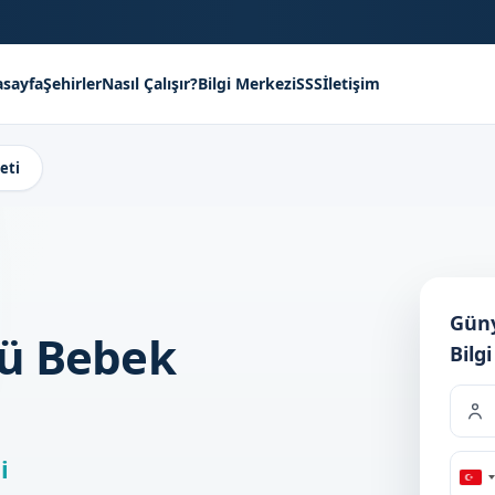
sayfa
Şehirler
Nasıl Çalışır?
Bilgi Merkezi
SSS
İletişim
eti
Güny
zü Bebek
Bilgi
i
Tu