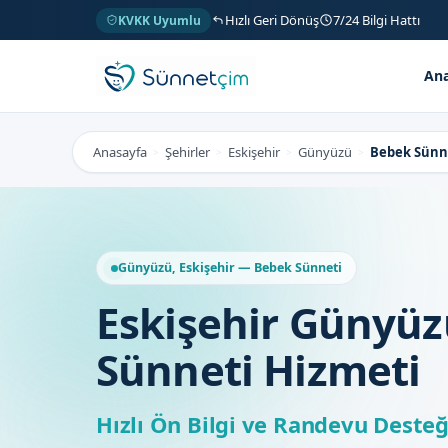
Hızlı Geri Dönüş
7/24 Bilgi Hattı
KVKK Uyumlu
Ana
Anasayfa
Şehirler
Eskişehir
Günyüzü
Bebek Sünn
>
>
>
>
Günyüzü, Eskişehir — Bebek Sünneti
Eskişehir Günyü
Sünneti Hizmeti
Hızlı Ön Bilgi ve Randevu Desteğ