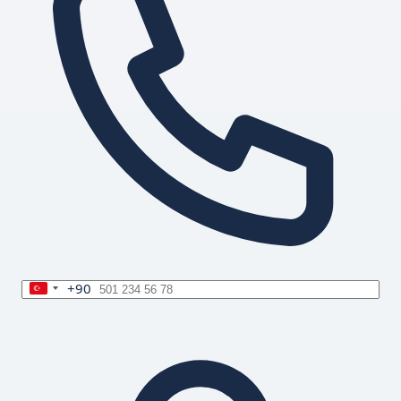
+90
Turkey
+90