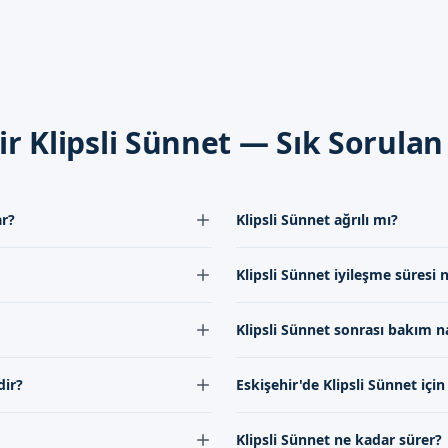
ijyenine dikkat edilmesi ve gerekli olan tüm bakımların yapılması ön
ekliyoruz
lmak isteyen aileler için Sünnetçim olarak uzman ve güvenilir bir
iz. İletişim kanallarımızdan bizi arayarak daha detaylı bilgi alabili
ir Klipsli Sünnet — Sık Sorulan
ar?
Klipsli Sünnet ağrılı mı?
 hizmet kalitesine göre
Klipsli Sünnet işlemi_local anestezik
Klipsli Sünnet iyileşme süresi 
den bize ulaşabilirsiniz.
Hastaların konforu bizim için önem
cuklarda uygulanır. Ancak bu yaş
Klipsli Sünnet sonrası iyileşme sü
Klipsli Sünnet sonrası bakım na
r.
bakım ve önlemlerin alınması öne
rçekleştirmektedir. Doktorumuz
Klipsli Sünnet sonrası地区dezenfek
dir?
Eskişehir'de Klipsli Sünnet için
önerilerine dikkat edilmelidir. Bu, 
ha az kanama ve daha hızlı
Eskişehir'de Klipsli Sünnet için
Klipsli Sünnet ne kadar sürer?
arafından tercih edilmektedir.
veya iletişim kanallarımız aracılığıy