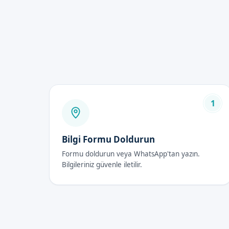
Uzman doktorumuz tarafın
Klipsli Sünnet Fiya
Klipsli Sünnet fiyatları 2026
detaylı bilgi alabilirsiniz.
Klipsli Sünnet Son
1
İlk 48 Saat
İşlem sonrasında, çocukların il
Bilgi Formu Doldurun
uzman doktorumuz tarafından 
Formu doldurun veya WhatsApp'tan yazın.
Bilgileriniz güvenle iletilir.
İyileşme Süreci
İyileşme süreci genellikle bir
önlemler alınır.
Dikkat Edilmesi Gerekenl