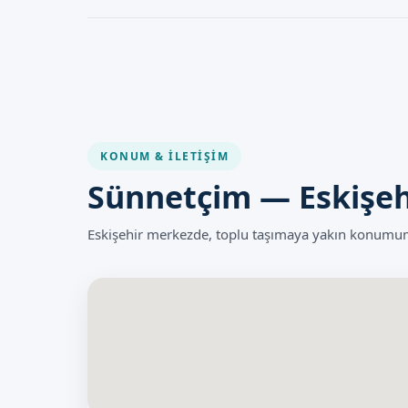
Klipsli Sünnet işlemi güvenli bir şekilde uygulanmak kay
gerçekleştiren doktorun deneyimi ve uygulanan hijyen ko
KONUM & İLETIŞIM
Sünnetçim — Eskişeh
Eskişehir merkezde, toplu taşımaya yakın konumumu