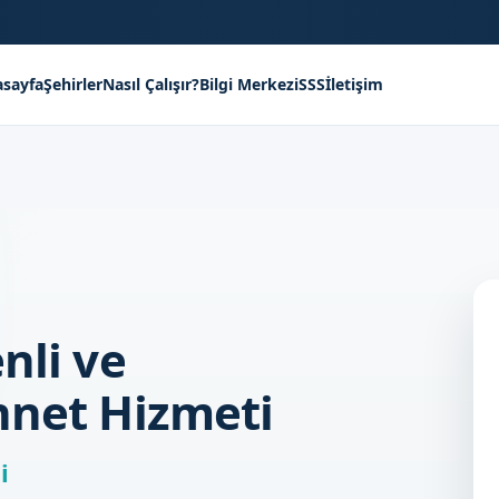
sayfa
Şehirler
Nasıl Çalışır?
Bilgi Merkezi
SSS
İletişim
nli ve
nnet Hizmeti
i