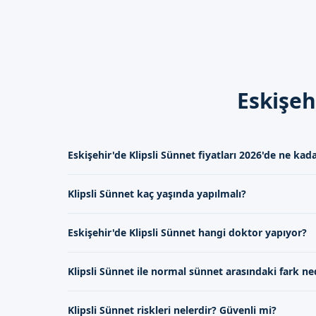
İşlem sonrasında, çocukların h
Eskişehir'de Sizi B
Eskişehir'de sünnet hizmeti a
formumuzdan bize ulaşabilirsin
Eskişeh
Eskişehir'de Klipsli Sünnet fiyatları 2026'de ne kad
Eskişehir'de Klipsli Sünnet fiyatları 2026'de uzmanlık ve
Klipsli Sünnet kaç yaşında yapılmalı?
değişmektedir. Detaylı bilgi için iletişim formumuz üzerin
Klipsli Sünnet işlemi genellikle 3 ila 7 yaş arasındaki ço
Eskişehir'de Klipsli Sünnet hangi doktor yapıyor?
aralığı doktorumuzun değerlendirmesine göre değişebili
Eskişehir'de Klipsli Sünnet işlemini uzman kadromuz ge
Klipsli Sünnet ile normal sünnet arasındaki fark ne
sünnet konusunda geniş deneyime sahiptir.
Klipsli Sünnet, geleneksel sünnet yöntemlerine göre da
Klipsli Sünnet riskleri nelerdir? Güvenli mi?
iyileşme avantajlarına sahiptir. Bu nedenle birçok aile t