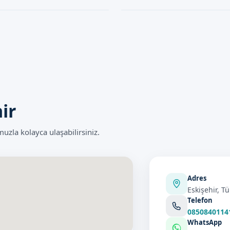
dıyla riski minimumdur. İşlemi
Klipsli Sünnet işlemi genellikle 10
şulları çok önemlidir.
için gerekli tüm önlemler alınır.
ir
zla kolayca ulaşabilirsiniz.
Adres
Eskişehir, Tü
Telefon
0850840114
WhatsApp