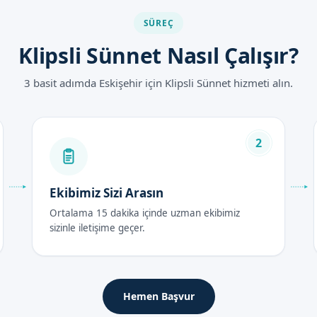
dan uygulanır
SÜREÇ
tları 2026
Klipsli Sünnet Nasıl Çalışır?
 yılında uzmanlık ve hizmet kalitesine göre değişebilir. Randevu f
3 basit adımda Eskişehir için Klipsli Sünnet hizmeti alın.
rası Bakım Rehberi
2
k 48 saat içerisinde dinlenmesi ve bol sıvı tüketmesi önerilir. Ayrıca
Ekibimiz Sizi Arasın
reçete edilir.
Ortalama 15 dakika içinde uzman ekibimiz
sizinle iletişime geçer.
kaç gün sürer. Bu süreç içerisinde, çocukların rahat ve güvende his
Hemen Başvur
er