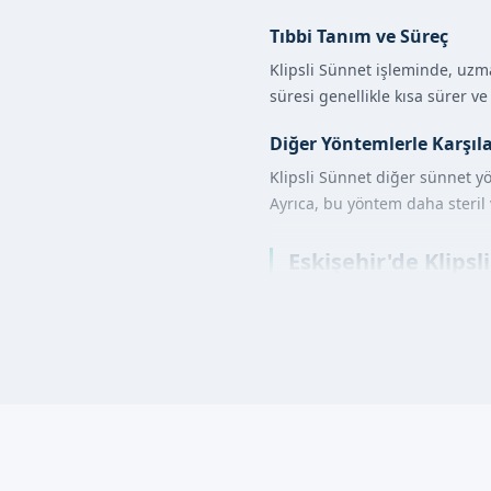
Tıbbi Tanım ve Süreç
Klipsli Sünnet işleminde, uzma
süresi genellikle kısa sürer v
Diğer Yöntemlerle Karşıl
Klipsli Sünnet diğer sünnet yö
Ayrıca, bu yöntem daha steril
Eskişehir'de Klipsl
İşlem öncesi, çocukların genel 
uygulanır ve klips yerleştirili
Klipsli Sünnet Avan
Daha az ağrı
Daha hızlı iyileşme süreci
Daha steril ve güvenli ort