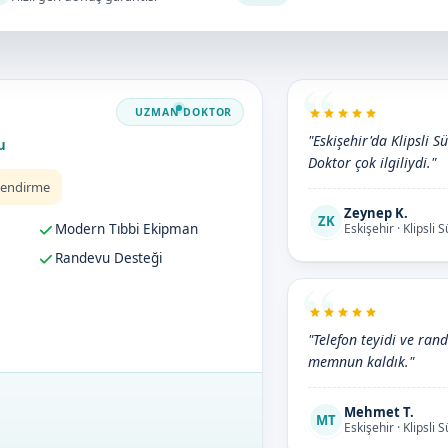
"Eskişehir'da Klipsli S
u
Doktor çok ilgiliydi."
lendirme
Zeynep K.
ZK
Modern Tıbbi Ekipman
Eskişehir · Klipsli 
Randevu Desteği
"Telefon teyidi ve rand
memnun kaldık."
Mehmet T.
MT
Eskişehir · Klipsli 