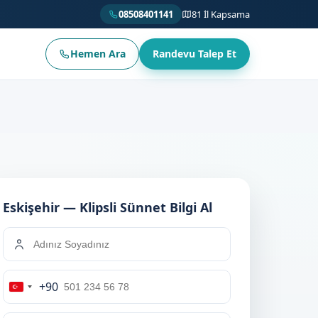
08508401141
81 İl Kapsama
Hemen Ara
Randevu Talep Et
Eskişehir — Klipsli Sünnet Bilgi Al
+90
Turkey
+90