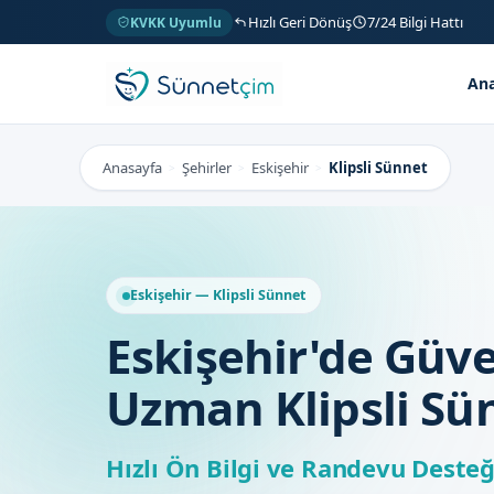
Hızlı Geri Dönüş
7/24 Bilgi Hattı
KVKK Uyumlu
Ana
Anasayfa
Şehirler
Eskişehir
Klipsli Sünnet
>
>
>
Eskişehir — Klipsli Sünnet
Eskişehir'de Güve
Uzman Klipsli Sü
Hızlı Ön Bilgi ve Randevu Desteğ