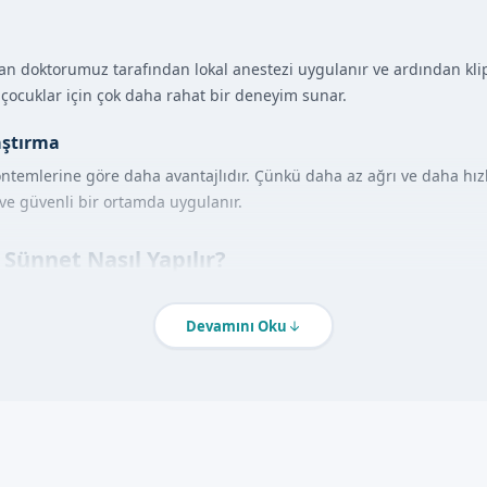
n doktorumuz tarafından lokal anestezi uygulanır ve ardından klips 
e çocuklar için çok daha rahat bir deneyim sunar.
aştırma
ntemlerine göre daha avantajlıdır. Çünkü daha az ağrı ve daha hızl
 ve güvenli bir ortamda uygulanır.
i Sünnet Nasıl Yapılır?
sağlık durumları değerlendirilir ve gerekli olan tüm tetkikler yapıl
r. İşlem sırasında, çocukların rahat ve güvende hissetmeleri için ger
Devamını Oku
tajları
am