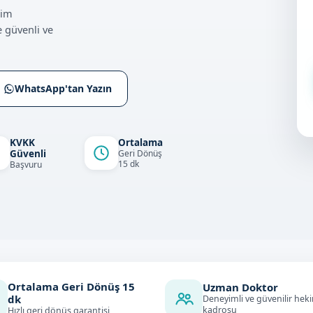
çim
 güvenli ve
WhatsApp'tan Yazın
KVKK
Ortalama
Güvenli
Geri Dönüş
15 dk
Başvuru
Ortalama Geri Dönüş
15
Uzman Doktor
dk
Deneyimli ve güvenilir hek
kadrosu
Hızlı geri dönüş garantisi