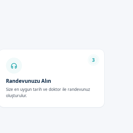
ormumuzdan bize ulaşarak daha
3
, gerekli olan tüm ilaçlar
Randevunuzu Alın
Size en uygun tarih ve doktor ile randevunuz
oluşturulur.
setmeleri için gerekli tüm