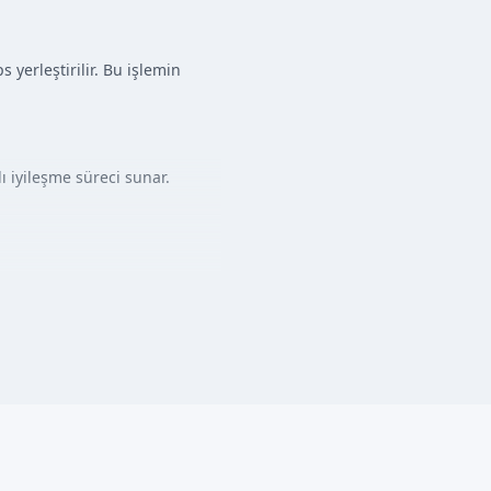
yerleştirilir. Bu işlemin
ı iyileşme süreci sunar.
ır. Daha sonra, lokal anestezi
ekli tüm önlemler alınır.