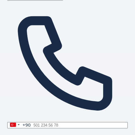
+90
Turkey
+90