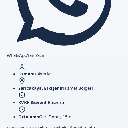
WhatsApp'tan Yazın
Uzman
Doktorlar
Sarıcakaya, Eskişehir
Hizmet Bölgesi
KVKK Güvenli
Başvuru
Ortalama
Geri Dönüş 15 dk
Sarıcakaya, Eskişehir — Bebek Sünneti Bilgi Al