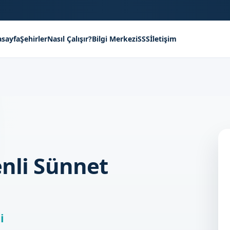
sayfa
Şehirler
Nasıl Çalışır?
Bilgi Merkezi
SSS
İletişim
enli Sünnet
i