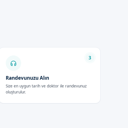
nu fiyatlarınıTransparent bir
3
 ekibimiz, hastalara gerekli
Randevunuzu Alın
Size en uygun tarih ve doktor ile randevunuz
. Bizim ekibimiz, hastalara
oluşturulur.
dır. Bizim ekibimiz,