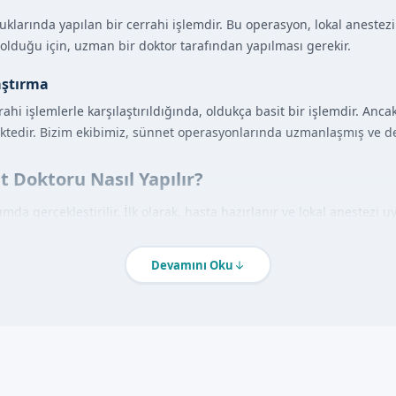
klarında yapılan bir cerrahi işlemdir. Bu operasyon, lokal anestezi
olduğu için, uzman bir doktor tarafından yapılması gerekir.
aştırma
hi işlemlerle karşılaştırıldığında, oldukça basit bir işlemdir. Anca
tedir. Bizim ekibimiz, sünnet operasyonlarında uzmanlaşmış ve de
t Doktoru Nasıl Yapılır?
da gerçekleştirilir. İlk olarak, hasta hazırlanır ve lokal anestezi 
之后, hasta takip edilir ve必要 olan bakım yapılır.
Devamını Oku
antajları