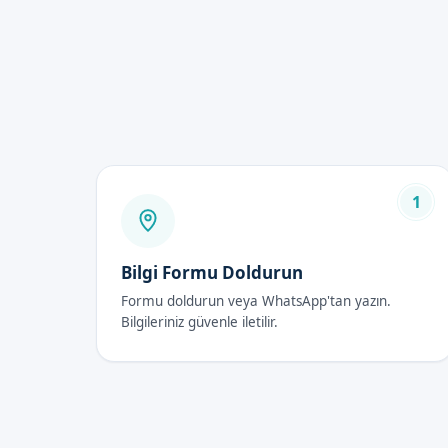
Sünnet Doktoru Fiy
Sünnet doktoru fiyatları, seve
şekilde belirtmektedir. Rande
Sünnet Doktoru So
İlk 48 Saat
1
Sünnet operasyonu之后, ilk 48 s
olan bakımı yapmak için yardı
Bilgi Formu Doldurun
İyileşme Süreci
Formu doldurun veya WhatsApp'tan yazın.
Bilgileriniz güvenle iletilir.
İyileşme süreci, sünnet opera
gerekli olan bakımı yapmak içi
Dikkat Edilmesi Gerekenl
Sünnet operasyonu之后, beberapa
hastalara gerekli olan bakımı 