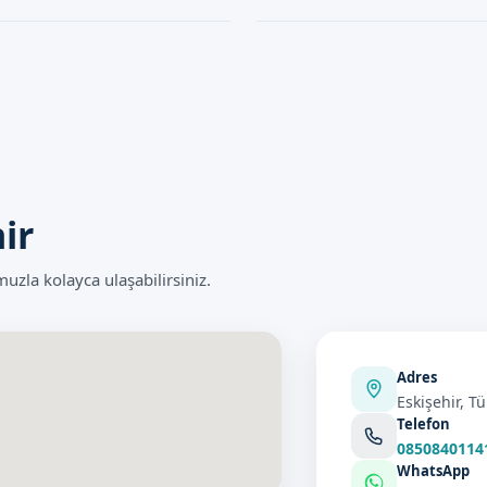
, bu konuda danışmanlık hizmeti
her zaman hazır bulunmaktadır.
 malzemeler kullanılarak
Sünnet Doktoru işlemi ortalama 15
hi işlemlerle benzerlik gösterir,
durumuna göre değişebilir. Bizim 
dır.
tamamlanması için çalışmaktadır.
ir
zla kolayca ulaşabilirsiniz.
Adres
Eskişehir, Tü
Telefon
0850840114
WhatsApp