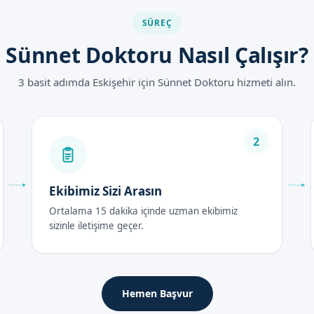
atları 2026
SÜREÇ
Sünnet Doktoru Nasıl Çalışır?
ral faktöre bağlı olarak değişebilir. Bizim ekibimiz, sünnet operasyo
vu formumuzdan bilgi alabilirsiniz.
3 basit adımda Eskişehir için Sünnet Doktoru hizmeti alın.
nrası Bakım Rehberi
2
aat oldukça önemlidir. Hasta, gerekli olan bakımı yapmalıdır. Bizim
mcı olur.
Ekibimiz Sizi Arasın
Ortalama 15 dakika içinde uzman ekibimiz
syonu之后 birkaç gün sürer. Hasta, necessary olan bakımı yapmalıdır
sizinle iletişime geçer.
n yardımcı olur.
er
Hemen Başvur
 şeyi dikkat etmek gerekir. Hasta, necessary olan bakımı yapmalı
yapmak için yardımcı olur.