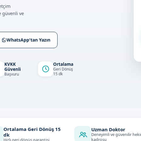
etçim
 güvenli ve
WhatsApp'tan Yazın
KVKK
Ortalama
Güvenli
Geri Dönüş
15 dk
Başvuru
Ortalama Geri Dönüş
15
Uzman Doktor
dk
Deneyimli ve güvenilir hek
kadrosu
Hızlı geri dönüş garantisi