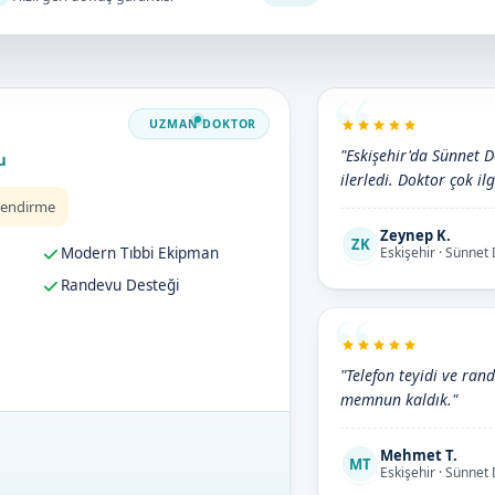
"Eskişehir'da Sünnet D
u
ilerledi. Doktor çok ilg
lendirme
Zeynep K.
ZK
Modern Tıbbi Ekipman
Eskişehir · Sünnet
Randevu Desteği
"Telefon teyidi ve ran
memnun kaldık."
Mehmet T.
MT
Eskişehir · Sünnet