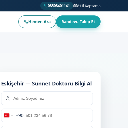
08508401141
81 İl Kapsama
Hemen Ara
Randevu Talep Et
Eskişehir — Sünnet Doktoru Bilgi Al
+90
Turkey
+90