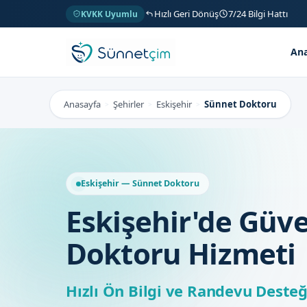
Hızlı Geri Dönüş
7/24 Bilgi Hattı
KVKK Uyumlu
Ana
Anasayfa
Şehirler
Eskişehir
Sünnet Doktoru
>
>
>
Eskişehir — Sünnet Doktoru
Eskişehir'de Güv
Doktoru Hizmeti
Hızlı Ön Bilgi ve Randevu Desteğ