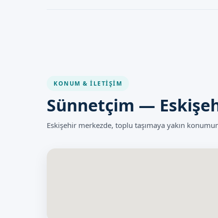
yöntem olarak tercih edilmektedir. Bizim uzmanlarımız
Sünnet Doktoru hizmeti, modern tıp teknikleri ve steril
vermektedir.
yapıldığında çok güvenli bir işlemdir. Riskler, diğer cerra
ancak bizim doktorumuz, gerekli tüm önlemleri almakta
KONUM & İLETIŞIM
Sünnetçim — Eskişeh
Eskişehir merkezde, toplu taşımaya yakın konumumu