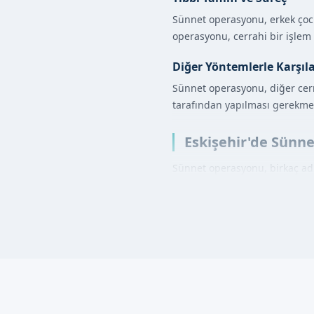
Sünnet operasyonu, erkek çocu
operasyonu, cerrahi bir işlem 
Diğer Yöntemlerle Karşıl
Sünnet operasyonu, diğer cerra
tarafından yapılması gerekmek
Eskişehir'de Sünne
Sünnet operasyonu, birkaç adım
operasyonu yapılır. Operasyon
Sünnet Doktoru Av
Güvenli ve hijyenik ortam
Uzman doktor ve ekip
Hızlı iyileşme süreci
Minimal risk