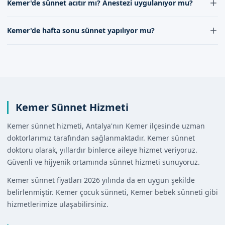
Kemer'de sünnet acıtır mı? Anestezi uygulanıyor mu?
altına alır.
aracılığıyla veya iletişimimizi kurarak alınabilir. Randevu
tarih ve saatini belirlemek için lütfen iletişimimize
Kemer'de sünnet işlemleri, lokal anestezi
Kemer'de hafta sonu sünnet yapılıyor mu?
geçiniz.
uygulamasıyla ağrısız bir şekilde gerçekleştirilir.
Çocukların rahat ve huzurlu olması için gerekli tüm
Kemer'de hafta sonu sünnet işlemleri, doktorumuzun
önlemler alınır.
müsaitliğine göre gerçekleştirilebilir. Hafta sonu
randevu almak için lütfen iletişimimizi kurunuz.
Kemer Sünnet Hizmeti
Kemer sünnet hizmeti, Antalya'nın Kemer ilçesinde uzman
doktorlarımız tarafından sağlanmaktadır. Kemer sünnet
doktoru olarak, yıllardır binlerce aileye hizmet veriyoruz.
Güvenli ve hijyenik ortamında sünnet hizmeti sunuyoruz.
Kemer sünnet fiyatları 2026 yılında da en uygun şekilde
belirlenmiştir. Kemer çocuk sünneti, Kemer bebek sünneti gibi
hizmetlerimize ulaşabilirsiniz.