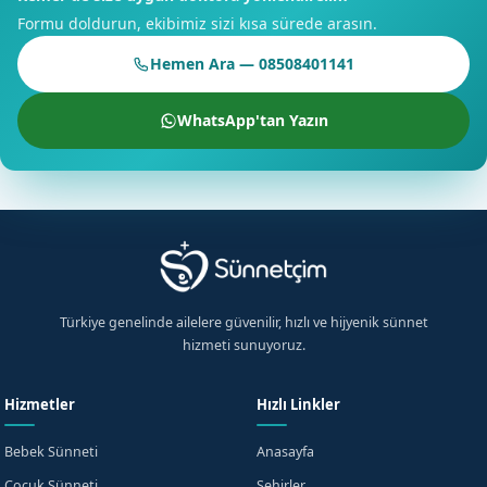
Formu doldurun, ekibimiz sizi kısa sürede arasın.
Kemer'de Sizi Bekliyoruz
Hemen Ara — 08508401141
Kemer'de sünnet hizmeti sunuyoruz. Randevu formumuzdan
bize ulaşabilirsiniz. İletişim kanallarımız aracılığıyla bilgi
WhatsApp'tan Yazın
alabilirsiniz.
×
Ücretsiz Bilgi Alın
Kemer, Antalya için hemen bilgi alın
Türkiye genelinde ailelere güvenilir, hızlı ve hijyenik sünnet
hizmeti sunuyoruz.
+90
Hizmetler
Hızlı Linkler
Turkey
+90
KVKK aydınlatma metnini
okudum, onaylıyorum.
Bebek Sünneti
Anasayfa
Çocuk Sünneti
Şehirler