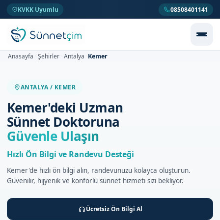
KVKK Uyumlu
08508401141
Kemer
Anasayfa
Şehirler
Antalya
>
>
>
ANTALYA / KEMER
Kemer'deki Uzman
Sünnet Doktoruna
Güvenle Ulaşın
Hızlı Ön Bilgi ve Randevu Desteği
Kemer'de hızlı ön bilgi alın, randevunuzu kolayca oluşturun.
Güvenilir, hijyenik ve konforlu sünnet hizmeti sizi bekliyor.
Ücretsiz Ön Bilgi Al