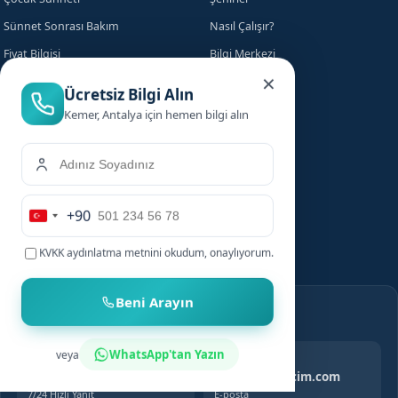
Beni Arayın
Sünnet Sonrası Bakım
Nasıl Çalışır?
Fiyat Bilgisi
Bilgi Merkezi
WhatsApp'tan Yazın
veya
Evde Sünnet
SSS
Yasal
KVKK Aydınlatma
Gizlilik Politikası
Çerez Politikası
Kullanım Koşulları
İletişim
WhatsApp Destek
info@sunnetcim.com
7/24 Hızlı Yanıt
E-posta