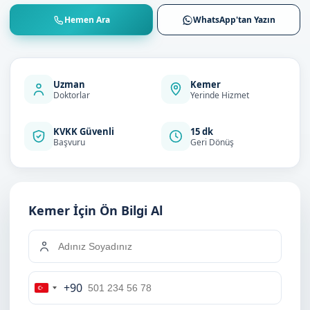
Hemen Ara
WhatsApp'tan Yazın
Uzman
Kemer
Doktorlar
Yerinde Hizmet
KVKK Güvenli
15 dk
Başvuru
Geri Dönüş
Kemer İçin Ön Bilgi Al
+90
Turkey
+90